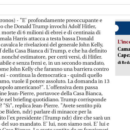
kronos) - "E' profondamente preoccupante e
so che Donald Trump invochi Adolf Hitler,
morte di 6 milioni di ebrei e di centinaia di
amala Harris attacca a testa bassa Donald
L'inc
avalca le rivelazioni del generale John Kelly,
Camai
ff della Casa Bianca di Trump, e che ha definito
Capez
 nonché estimatore, per certi versi, di Hitler.
bile e senza freni e, in un secondo mandato,
di Red
ome John Kelly che faranno una barriera contro
oni - continua la democratica - quindi quello
mo, vuole il potere assoluto. La domanda in 13
l popolo americano?". L'offensiva dem passa
ine Jean-Pierre, portavoce della Casa Bianca,
e nel briefing quotidiano. Trump corrisponde
a? "Sì", replica Jean-Pierre. "Avete sentito più
oe Biden, ndr) parlare di minacce per la
to l'ex presidente (Trump ndr) dire che sarà un
 del suo mandato. E' lui, non siamo noi. E' lui e