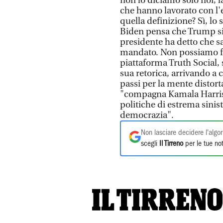
non lo diciamo solo noi, l
che hanno lavorato con l'
quella definizione? Sì, lo 
Biden pensa che Trump sia 
presidente ha detto che s
mandato. Non possiamo far
piattaforma Truth Social, 
sua retorica, arrivando a 
passi per la mente distort
"compagna Kamala Harris" 
politiche di estrema sinis
democrazia".
Non lasciare decidere l'algor
scegli
Il Tirreno
per le tue not