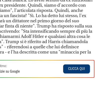
a Casa Bianca. Lo avete sentito da ex funzionari
ex presidente. Quindi, siamo d'accordo con
siamo", l'articolata risposta. Quindi, anche
un fascista? "Sì. Lo ha detto lui stesso, l'ex
arà un dittatore nel primo giorno del suo
 finta di niente". Trump ha risposto sulla sua
scrivendo: "Sta intensificando sempre di più la
chiamarmi Adolf Hitler e qualsiasi altra cosa le
a". Trump si è riferito ad Harris chiamandola
- riferendosi a quelle che lui definisce
tra - e l'ha descritta come una "minaccia per la
itmo:
CLICCA QUI
izie su Google