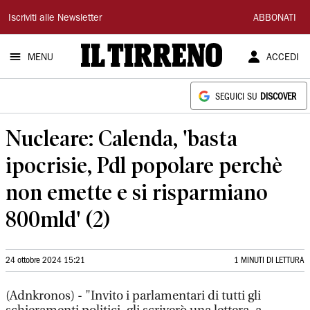
Il
Iscriviti alle Newsletter
ABBONATI
Tirreno
MENU
ACCEDI
SEGUICI SU
DISCOVER
Nucleare: Calenda, 'basta
ipocrisie, Pdl popolare perchè
non emette e si risparmiano
800mld' (2)
24 ottobre 2024 15:21
1 MINUTI DI LETTURA
(Adnkronos) - "Invito i parlamentari di tutti gli