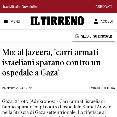
Il
Iscriviti alle Newsletter
ABBONATI
Tirreno
MENU
ACCEDI
SEGUICI SU
DISCOVER
Mo: al Jazeera, 'carri armati
israeliani sparano contro un
ospedale a Gaza'
24 ottobre 2024 17:56
1 MINUTI DI LETTURA
Gaza, 24 ott. (Adnkronos) - Carri armati israeliani
hanno sparato colpi contro l'ospedale Kamal Adwan,
nella Striscia di Gaza settentrionale. Lo riferisce al