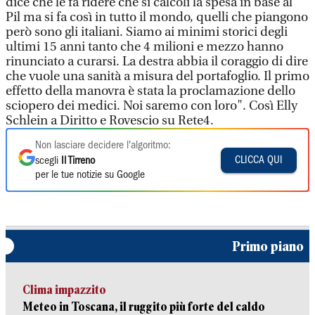
dice che le fa ridere che si calcoli la spesa in base al
Pil ma si fa così in tutto il mondo, quelli che piangono
però sono gli italiani. Siamo ai minimi storici degli
ultimi 15 anni tanto che 4 milioni e mezzo hanno
rinunciato a curarsi. La destra abbia il coraggio di dire
che vuole una sanità a misura del portafoglio. Il primo
effetto della manovra è stata la proclamazione dello
sciopero dei medici. Noi saremo con loro". Così Elly
Schlein a Diritto e Rovescio su Rete4.
Non lasciare decidere l'algoritmo:
CLICCA QUI
scegli
Il Tirreno
per le tue notizie su Google
Primo piano
Clima impazzito
Meteo in Toscana, il ruggito più forte del caldo