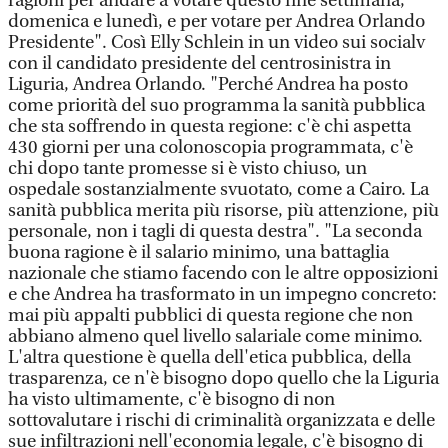
ragioni per andare a votare questo fine settimana,
domenica e lunedì, e per votare per Andrea Orlando
Presidente". Così Elly Schlein in un video sui socialv
con il candidato presidente del centrosinistra in
Liguria, Andrea Orlando. "Perché Andrea ha posto
come priorità del suo programma la sanità pubblica
che sta soffrendo in questa regione: c'è chi aspetta
430 giorni per una colonoscopia programmata, c'è
chi dopo tante promesse si è visto chiuso, un
ospedale sostanzialmente svuotato, come a Cairo. La
sanità pubblica merita più risorse, più attenzione, più
personale, non i tagli di questa destra". "La seconda
buona ragione è il salario minimo, una battaglia
nazionale che stiamo facendo con le altre opposizioni
e che Andrea ha trasformato in un impegno concreto:
mai più appalti pubblici di questa regione che non
abbiano almeno quel livello salariale come minimo.
L'altra questione è quella dell'etica pubblica, della
trasparenza, ce n'è bisogno dopo quello che la Liguria
ha visto ultimamente, c'è bisogno di non
sottovalutare i rischi di criminalità organizzata e delle
sue infiltrazioni nell'economia legale, c'è bisogno di