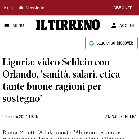
Il
Iscriviti alle Newsletter
ABBONATI
Tirreno
MENU
ACCEDI
SEGUICI SU
DISCOVER
Liguria: video Schlein con
Orlando, 'sanità, salari, etica
tante buone ragioni per
sostegno'
24 ottobre 2024 19:45
2 MINUTI DI LETTURA
Roma, 24 ott. (Adnkronos) - "Almeno tre buone