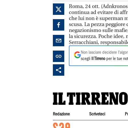
Roma, 24 ott. (Adnkronos) 
continua ad evitare di aff
che lui non è superman m
scusa. La pezza peggiore 
negazionismo sulle mafie,
la sicurezza. Poche idee,
Serracchiani, responsabile
Non lasciare decidere l'algor
scegli
Il Tirreno
per le tue not
Redazione
Scriveteci
P