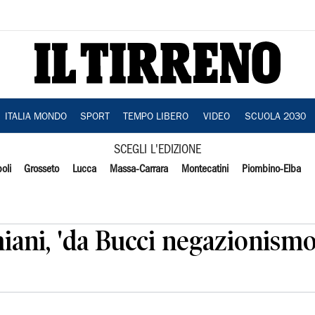
ITALIA MONDO
SPORT
TEMPO LIBERO
VIDEO
SCUOLA 2030
SCEGLI L'EDIZIONE
oli
Grosseto
Lucca
Massa-Carrara
Montecatini
Piombino-Elba
hiani, 'da Bucci negazionismo