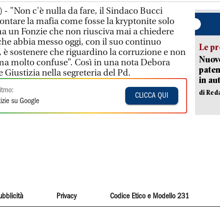
- "Non c'è nulla da fare, il Sindaco Bucci
rontare la mafia come fosse la kryptonite solo
a un Fonzie che non riusciva mai a chiedere
che abbia messo oggi, con il suo continuo
Le pr
 è sostenere che riguardino la corruzione e non
Nuovo
 ma molto confuse”. Così in una nota Debora
paten
 Giustizia nella segreteria del Pd.
in au
itmo:
di Red
CLICCA QUI
izie su Google
ubblicità
Privacy
Codice Etico e Modello 231