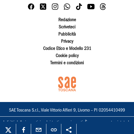
Redazione
Scriveteci
Pubblicità
Privacy
Codice Etico e Modello 231
Cookie policy
Termini e condizioni
SAE Toscana S.r.l., Viale Vittorio Alfieri 9, Livorno – PI 02054410499
I diritti delle immagini e dei testi sono riservati. È espressamente vietata la
loro riproduzione con qualsiasi mezzo e l'adattamento totale o parziale.