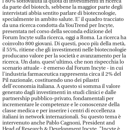
l'80% sottovaluta la quota di investimenti in ricerca
da parte del biotech, sebbene la maggior parte degli
intervistati abbia sentito parlare di biotecnologie,
specialmente in ambito salute. E' il quadro tracciato
da una ricerca condotta da YouTrend per Incyte,
presentata nel corso della seconda edizione del
Forum Incyte sulla ricerca, oggi a Roma. La ricerca ha
coinvolto 800 giovani. Di questi, poco più della metà,
il 55%, ritiene che gli investimenti nelle biotecnologie
producano valore per la società e avanzamento per la
ricerca. Un dato, quest'ultimo, che non rispecchia lo
scenario attuale - è emerso dal Forum Incyte - in cui
l'industria farmaceutica rappresenta circa il 2% del
Pil nazionale, costituendo uno dei pilastri
dell'economia italiana. A questo si somma il valore
generato dagli investimenti in studi clinici e dalle
partnership pubblico-privato, fondamentali per
incrementare le competenze e le conoscenze della
classe medica e per inserire i centri di eccellenza
italiani in network internazionali. Su questo tema è
intervenuto anche Pablo Cagnoni, President and
Head of Research & Development Incyte. "Incyte è