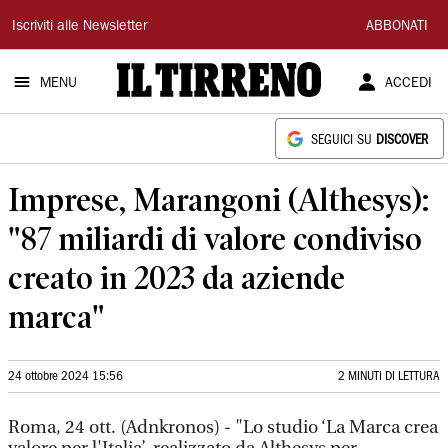
Il
Iscriviti alle Newsletter
ABBONATI
Tirreno
MENU
ACCEDI
SEGUICI SU
DISCOVER
Imprese, Marangoni (Althesys):
"87 miliardi di valore condiviso
creato in 2023 da aziende
marca"
24 ottobre 2024 15:56
2 MINUTI DI LETTURA
Roma, 24 ott. (Adnkronos) - "Lo studio ‘La Marca crea