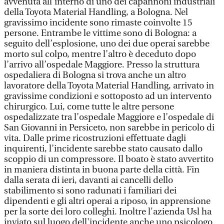
avvenuta all’interno di uno dei capannoni industriali
della Toyota Material Handling, a Bologna. Nel
gravissimo incidente sono rimaste coinvolte 15
persone. Entrambe le vittime sono di Bologna: a
seguito dell’esplosione, uno dei due operai sarebbe
morto sul colpo, mentre l’altro è deceduto dopo
l’arrivo all’ospedale Maggiore. Presso la struttura
ospedaliera di Bologna si trova anche un altro
lavoratore della Toyota Material Handling, arrivato in
gravissime condizioni e sottoposto ad un intervento
chirurgico. Lui, come tutte le altre persone
ospedalizzate tra l’ospedale Maggiore e l’ospedale di
San Giovanni in Persiceto, non sarebbe in pericolo di
vita. Dalle prime ricostruzioni effettuate dagli
inquirenti, l’incidente sarebbe stato causato dallo
scoppio di un compressore. Il boato è stato avvertito
in maniera distinta in buona parte della città. Fin
dalla serata di ieri, davanti ai cancelli dello
stabilimento si sono radunati i familiari dei
dipendenti e gli altri operai a riposo, in apprensione
per la sorte dei loro colleghi. Inoltre l'azienda Usl ha
inviato sul luogo dell'incidente anche uno psicologo