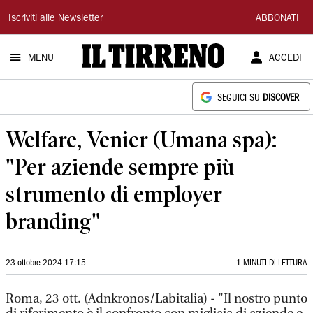
Il
Iscriviti alle Newsletter
ABBONATI
Tirreno
MENU
ACCEDI
SEGUICI SU
DISCOVER
Welfare, Venier (Umana spa):
"Per aziende sempre più
strumento di employer
branding"
23 ottobre 2024 17:15
1 MINUTI DI LETTURA
Roma, 23 ott. (Adnkronos/Labitalia) - "Il nostro punto