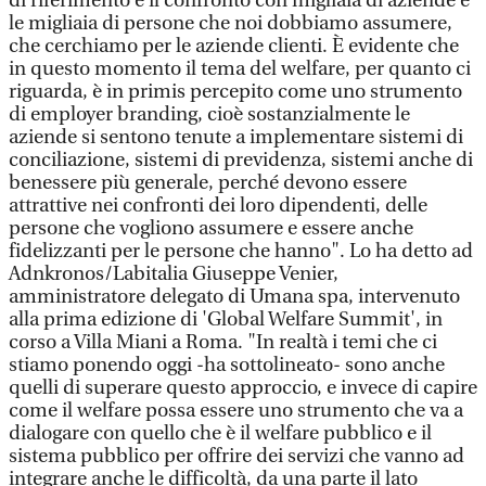
di riferimento è il confronto con migliaia di aziende e
le migliaia di persone che noi dobbiamo assumere,
che cerchiamo per le aziende clienti. È evidente che
in questo momento il tema del welfare, per quanto ci
riguarda, è in primis percepito come uno strumento
di employer branding, cioè sostanzialmente le
aziende si sentono tenute a implementare sistemi di
conciliazione, sistemi di previdenza, sistemi anche di
benessere più generale, perché devono essere
attrattive nei confronti dei loro dipendenti, delle
persone che vogliono assumere e essere anche
fidelizzanti per le persone che hanno". Lo ha detto ad
Adnkronos/Labitalia Giuseppe Venier,
amministratore delegato di Umana spa, intervenuto
alla prima edizione di 'Global Welfare Summit', in
corso a Villa Miani a Roma. "In realtà i temi che ci
stiamo ponendo oggi -ha sottolineato- sono anche
quelli di superare questo approccio, e invece di capire
come il welfare possa essere uno strumento che va a
dialogare con quello che è il welfare pubblico e il
sistema pubblico per offrire dei servizi che vanno ad
integrare anche le difficoltà, da una parte il lato