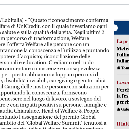
/Labitalia) - "Questo riconoscimento conferma
elfare di UniCredit, con il quale investiamo ogni
 salute e sulla qualità della vita. Negli ultimi 2
un percorso di trasformazione, Welfare
La pr
e l’offerta Welfare alle persone con un
Meteo
ntandone la conoscenza e l’utilizzo e puntando
l’ult
 potere d’acquisto; riconciliazione delle
l’alla
personali e education. Crediamo nel ruolo
 può aumentare conoscenze e consapevolezza
di Tom
 e per questo abbiamo sviluppato percorsi di
 disabilità invisibili, caregiving e genitorialità.
L’eve
l Caring delle nostre persone con soluzioni per
Perch
supportando la conoscenza, forniscono
la fe
benessere nel luogo di lavoro, a sostegno del
perch
re e con impatti positivi su persone, famiglie e
di Gab
audia Chiaraluce, Head of Welfare & People
ntando l'assegnazione del premio Global
'ambito del 'Global Welfare Summit' tenutosi a
Il lut