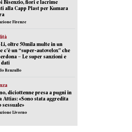
 Bisenzio, fiori e lacrime
ti alla Capp Plast per Kumara
ra
azione Firenze
lità
-Li, oltre 50mila multe in un
e c’è un “super-autovelox” che
erdona – Le super sanzioni e
i dati
ilo Renzullo
nza
no, diciottenne presa a pugni in
a Attias: «Sono stata aggredita
 sessuale»
azione Livorno