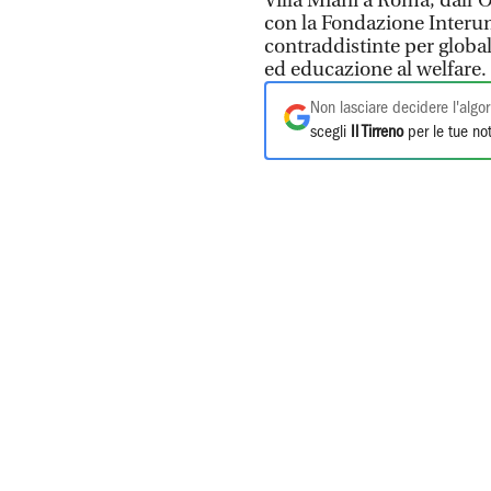
Villa Miani a Roma, dall'O
con la Fondazione Interuni
contraddistinte per global 
ed educazione al welfare.
Non lasciare decidere l'algor
scegli
Il Tirreno
per le tue not