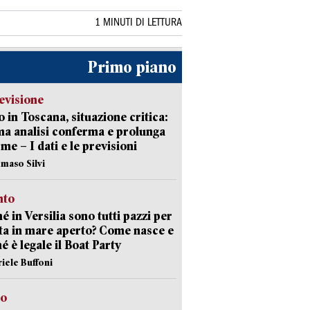
1 MINUTI DI LETTURA
Primo piano
evisione
 in Toscana, situazione critica:
ima analisi conferma e prolunga
rme – I dati e le previsioni
maso Silvi
nto
é in Versilia sono tutti pazzi per
sta in mare aperto? Come nasce e
é è legale il Boat Party
riele Buffoni
to