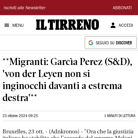
Il
Iscriviti alle Newsletter
ABBONATI
Tirreno
MENU
ACCEDI
SEGUICI SU
DISCOVER
**Migranti: Garcìa Perez (S&D),
'von der Leyen non si
inginocchi davanti a estrema
destra'**
23 ottobre 2024 09:25
1 MINUTI DI LETTURA
Bruxelles, 23 ott. - (Adnkronos) - "Ora che la giustizia