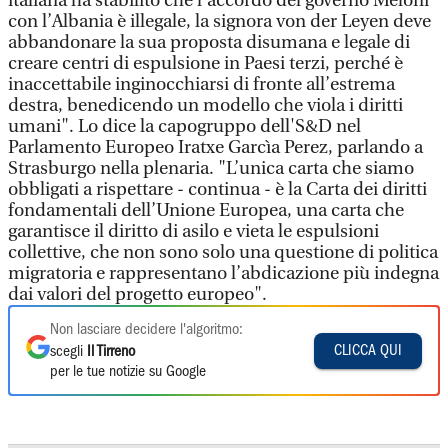
italiana ha stabilito che l’accordo del governo Meloni
con l’Albania è illegale, la signora von der Leyen deve
abbandonare la sua proposta disumana e legale di
creare centri di espulsione in Paesi terzi, perché è
inaccettabile inginocchiarsi di fronte all’estrema
destra, benedicendo un modello che viola i diritti
umani". Lo dice la capogruppo dell'S&D nel
Parlamento Europeo Iratxe Garcìa Perez, parlando a
Strasburgo nella plenaria. "L’unica carta che siamo
obbligati a rispettare - continua - è la Carta dei diritti
fondamentali dell’Unione Europea, una carta che
garantisce il diritto di asilo e vieta le espulsioni
collettive, che non sono solo una questione di politica
migratoria e rappresentano l’abdicazione più indegna
dai valori del progetto europeo".
Non lasciare decidere l'algoritmo:
CLICCA QUI
scegli
Il Tirreno
per le tue notizie su Google