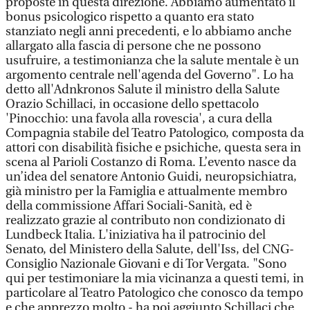
proposte in questa direzione. Abbiamo aumentato il
bonus psicologico rispetto a quanto era stato
stanziato negli anni precedenti, e lo abbiamo anche
allargato alla fascia di persone che ne possono
usufruire, a testimonianza che la salute mentale è un
argomento centrale nell'agenda del Governo". Lo ha
detto all'Adnkronos Salute il ministro della Salute
Orazio Schillaci, in occasione dello spettacolo
'Pinocchio: una favola alla rovescia', a cura della
Compagnia stabile del Teatro Patologico, composta da
attori con disabilità fisiche e psichiche, questa sera in
scena al Parioli Costanzo di Roma. L’evento nasce da
un’idea del senatore Antonio Guidi, neuropsichiatra,
già ministro per la Famiglia e attualmente membro
della commissione Affari Sociali-Sanità, ed è
realizzato grazie al contributo non condizionato di
Lundbeck Italia. L'iniziativa ha il patrocinio del
Senato, del Ministero della Salute, dell'Iss, del CNG-
Consiglio Nazionale Giovani e di Tor Vergata. "Sono
qui per testimoniare la mia vicinanza a questi temi, in
particolare al Teatro Patologico che conosco da tempo
e che apprezzo molto - ha poi aggiunto Schillaci che