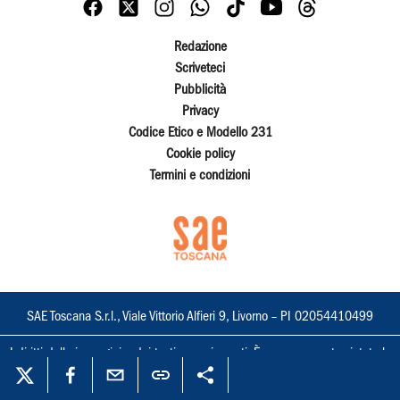
Redazione
Scriveteci
Pubblicità
Privacy
Codice Etico e Modello 231
Cookie policy
Termini e condizioni
SAE Toscana S.r.l., Viale Vittorio Alfieri 9, Livorno – PI 02054410499
I diritti delle immagini e dei testi sono riservati. È espressamente vietata la
loro riproduzione con qualsiasi mezzo e l'adattamento totale o parziale.