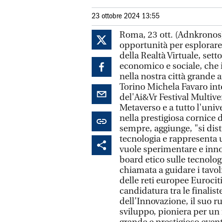
23 ottobre 2024 13:55
Roma, 23 ott. (Adnkronos)
opportunità per esplorare l
della Realtà Virtuale, sett
economico e sociale, che 
nella nostra città grande 
Torino Michela Favaro int
del'Ai&Vr Festival Multive
Metaverso e a tutto l'univ
nella prestigiosa cornice
sempre, aggiunge, "si dist
tecnologia e rappresenta u
vuole sperimentare e innov
board etico sulle tecnolog
chiamata a guidare i tavoli
delle reti europee Eurocit
candidatura tra le finalist
dell’Innovazione, il suo r
sviluppo, pioniera per un 