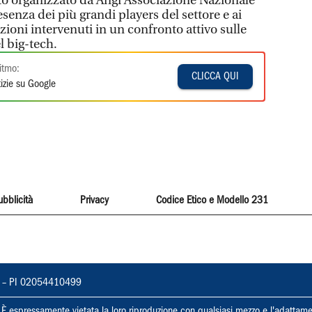
to organizzato da Angi Associazione Nazionale
esenza dei più grandi players del settore e ai
uzioni intervenuti in un confronto attivo sulle
 big-tech.
itmo:
CLICCA QUI
izie su Google
ubblicità
Privacy
Codice Etico e Modello 231
vorno – PI 02054410499
ti. È espressamente vietata la loro riproduzione con qualsiasi mezzo e l'adattame