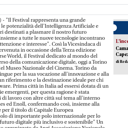
 - "Il Festival rappresenta una grande
e potenzialità dell'Intelligenza Artificiale e
ori destinati a plasmare il nostro futuro
insieme a tutte le nuove tecnologie incontrano
L'inc
attenzione e interesse". Così la Vicesindaca di
Camai
ervenuta in occasione della Terza edizione
Capez
rse World, il Festival dedicato al mondo del
erso della comunicazione digitale, oggi a Torino
di Red
 del Museo Nazionale del Cinema. Torino da
ingue per la sua vocazione all'innovazione e alla
n riferimento e la destinazione ideale per chi
are. Prima città in Italia ad essersi dotata di un
ie emergenti, per questa ragione è stata
 di lavoro con altre città sul tema all’interno
ies ed Enoll, confermando così, insieme alla
e per il titolo di Capitale Europea
uolo di importante polo internazionale per lo
futuro digitale più inclusivo e sostenibile" Un