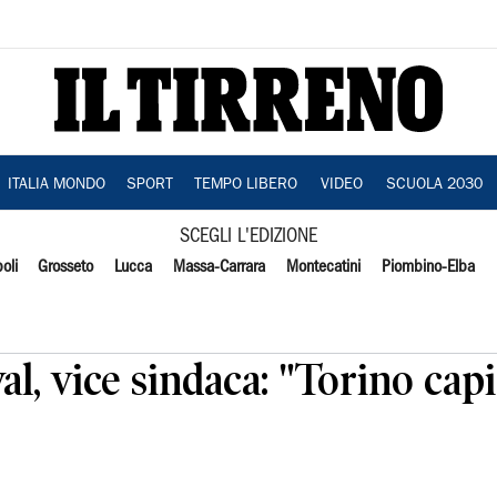
ITALIA MONDO
SPORT
TEMPO LIBERO
VIDEO
SCUOLA 2030
SCEGLI L'EDIZIONE
oli
Grosseto
Lucca
Massa-Carrara
Montecatini
Piombino-Elba
val, vice sindaca: "Torino cap