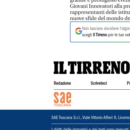
grande e prestigioso even
Giovani Innovatori alla pr
rappresentanti delle istit
nuove sfide del mondo del
Non lasciare decidere l'algor
scegli
Il Tirreno
per le tue not
Redazione
Scriveteci
P
SAE Toscana S.r.l., Viale Vittorio Alfieri 9, Li
I diritti delle immagini e dei testi sono riserva