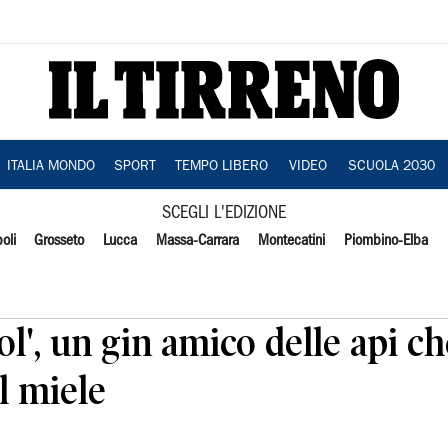
ITALIA MONDO
SPORT
TEMPO LIBERO
VIDEO
SCUOLA 2030
SCEGLI L'EDIZIONE
oli
Grosseto
Lucca
Massa-Carrara
Montecatini
Piombino-Elba
ol', un gin amico delle api c
il miele