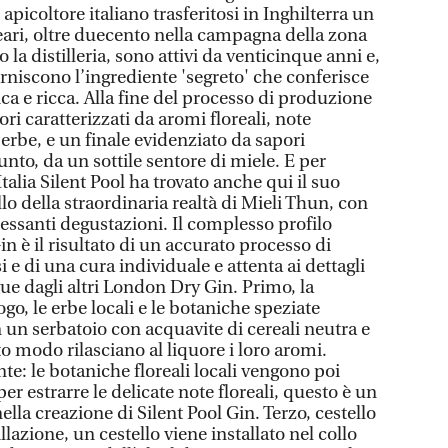
apicoltore italiano trasferitosi in Inghilterra un
veari, oltre duecento nella campagna della zona
 la distilleria, sono attivi da venticinque anni e,
 forniscono l’ingrediente 'segreto' che conferisce
ca e ricca. Alla fine del processo di produzione
i caratterizzati da aromi floreali, note
erbe, e un finale evidenziato da sapori
unto, da un sottile sentore di miele. E per
Italia Silent Pool ha trovato anche qui il suo
lo della straordinaria realtà di Mieli Thun, con
essanti degustazioni. Il complesso profilo
in è il risultato di un accurato processo di
si e di una cura individuale e attenta ai dettagli
gue dagli altri London Dry Gin. Primo, la
o, le erbe locali e le botaniche speziate
 un serbatoio con acquavite di cereali neutra e
o modo rilasciano al liquore i loro aromi.
te: le botaniche floreali locali vengono poi
 estrarre le delicate note floreali, questo è un
la creazione di Silent Pool Gin. Terzo, cestello
llazione, un cestello viene installato nel collo