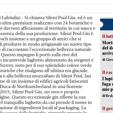
abitalia) - Si chiama Silent Pool Gin, ed è un
à ultra-premium realizzato con 24 botaniche e
è davvero affezionato al territorio in cui nasce e
essenza della sua produzione. Silent Pool Gin è
Il lut
loch insieme a un gruppo di amici che si
Morto
 di produrre in modo artigianale un nuovo tipo
del d
di raccontare l'eccezionale bellezza naturale
arriv
. Questo impegno li portò sulle rive del
n incantevole laghetto alimentato da sorgenti e
di Gio
Surrey, noto per il suo splendido colore verde
storiche che risalgono all'ultima era glaciale.
Il ra
ia e alla bellezza mozzafiato di Silent Pool, Ian
I lup
e di un insieme di edifici agricoli fatiscenti
fuga 
l Duca di Northumberland in una fiorente
mie 
l 2015, Silent Pool Gin, un vero e proprio
di Red
gine. Questo eccezionale gin riflette la sua
l tranquillo laghetto da cui prende il nome in
llazione di ingredienti locali al packaging. La
Il ge