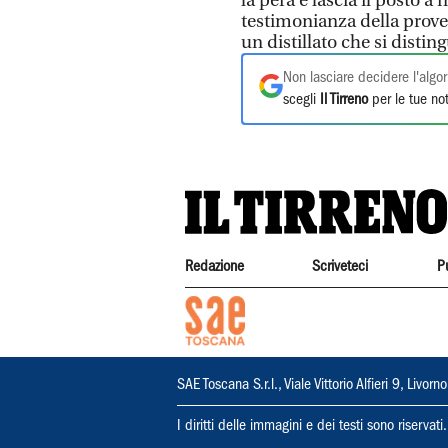
la pera e lascia il posto a
testimonianza della proven
un distillato che si disti
Non lasciare decidere l'algor
scegli
Il Tirreno
per le tue not
Redazione
Scriveteci
P
SAE Toscana S.r.l., Viale Vittorio Alfieri 9, Li
I diritti delle immagini e dei testi sono riserva