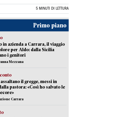
5 MINUTI DI LETTURA
Primo piano
to
 in azienda a Carrara, il viaggio
olore per Aldo: dalla Sicilia
ano i genitori
vanna Mezzana
cconto
i assaltano il gregge, messi in
dalla pastora: «Così ho salvato le
pecore»
azione Carrara
sto