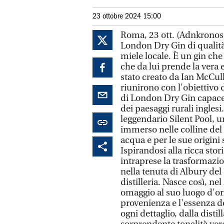
23 ottobre 2024 15:00
Roma, 23 ott. (Adnkronos/L
London Dry Gin di qualit
miele locale. È un gin che 
che da lui prende la vera 
stato creato da Ian McCul
riunirono con l'obiettivo
di London Dry Gin capace 
dei paesaggi rurali inglesi
leggendario Silent Pool, u
immerso nelle colline del 
acqua e per le sue origini 
Ispirandosi alla ricca stor
intraprese la trasformazion
nella tenuta di Albury de
distilleria. Nasce così, ne
omaggio al suo luogo d'ori
provenienza e l'essenza de
ogni dettaglio, dalla disti