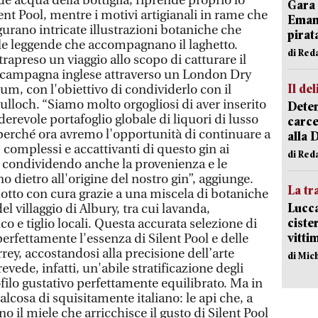
e acqua della bottiglia, riprende proprio lo
Gara 
lent Pool, mentre i motivi artigianali in rame che
Emanu
igurano intricate illustrazioni botaniche che
pirat
le leggende che accompagnano il laghetto.
di Red
rapreso un viaggio allo scopo di catturare il
a campagna inglese attraverso un London Dry
Il del
um, con l'obiettivo di condividerlo con il
loch. “Siamo molto orgogliosi di aver inserito
Deten
iderevole portafoglio globale di liquori di lusso
carce
perché ora avremo l'opportunità di continuare a
alla 
, complessi e accattivanti di questo gin ai
di Red
, condividendo anche la provenienza e le
o dietro all'origine del nostro gin”, aggiunge.
La tr
dotto con cura grazie a una miscela di botaniche
Lucca
del villaggio di Albury, tra cui lavanda,
ciste
o e tiglio locali. Questa accurata selezione di
vitti
perfettamente l'essenza di Silent Pool e delle
rrey, accostandosi alla precisione dell’arte
di Mic
vede, infatti, un'abile stratificazione degli
filo gustativo perfettamente equilibrato. Ma in
cosa di squisitamente italiano: le api che, a
 il miele che arricchisce il gusto di Silent Pool