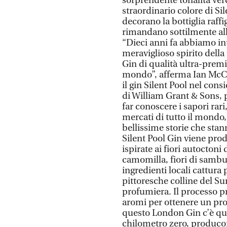
sorprendente tonalità verd
straordinario colore di Si
decorano la bottiglia raff
rimandano sottilmente al
“Dieci anni fa abbiamo int
meraviglioso spirito dell
Gin di qualità ultra-premi
mondo”, afferma Ian McCul
il gin Silent Pool nel cons
di William Grant & Sons, 
far conoscere i sapori rari
mercati di tutto il mondo
bellissime storie che stann
Silent Pool Gin viene pro
ispirate ai fiori autoctoni 
camomilla, fiori di sambuc
ingredienti locali cattura 
pittoresche colline del Su
profumiera. Il processo pre
aromi per ottenere un pro
questo London Gin c’è qual
chilometro zero, producono