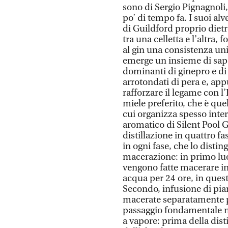
sono di Sergio Pignagnoli, 
po’ di tempo fa. I suoi al
di Guildford proprio dietro
tra una celletta e l’altra,
al gin una consistenza uni
emerge un insieme di sapor
dominanti di ginepro e di 
arrotondati di pera e, app
rafforzare il legame con l’
miele preferito, che è quel
cui organizza spesso inter
aromatico di Silent Pool G
distillazione in quattro fa
in ogni fase, che lo distin
macerazione: in primo luog
vengono fatte macerare in
acqua per 24 ore, in quest
Secondo, infusione di pian
macerate separatamente per
passaggio fondamentale nel
a vapore: prima della disti