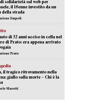
di solidarietà sul web per
ele, il 18enne investito da un
a della strada
azione Empoli
itto
uto di 32 anni ucciso in cella nel
re di Prato: era appena arrivato
Dogaia
azione Prato
agedia
, il tragico ritrovamento nella
rna: giallo sulla morte – Chi è la
ma
hele Masotti