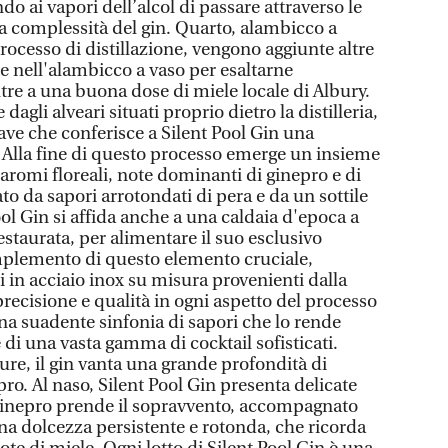
o ai vapori dell’alcol di passare attraverso le
la complessità del gin. Quarto, alambicco a
processo di distillazione, vengono aggiunte altre
e nell'alambicco a vaso per esaltarne
ltre a una buona dose di miele locale di Albury.
agli alveari situati proprio dietro la distilleria,
ave che conferisce a Silent Pool Gin una
. Alla fine di questo processo emerge un insieme
a aromi floreali, note dominanti di ginepro e di
to da sapori arrotondati di pera e da un sottile
ool Gin si affida anche a una caldaia d'epoca a
staurata, per alimentare il suo esclusivo
plemento di questo elemento cruciale,
i in acciaio inox su misura provenienti dalla
recisione e qualità in ogni aspetto del processo
 una suadente sinfonia di sapori che lo rende
 di una vasta gamma di cocktail sofisticati.
ure, il gin vanta una grande profondità di
o. Al naso, Silent Pool Gin presenta delicate
il ginepro prende il sopravvento, accompagnato
na dolcezza persistente e rotonda, che ricorda