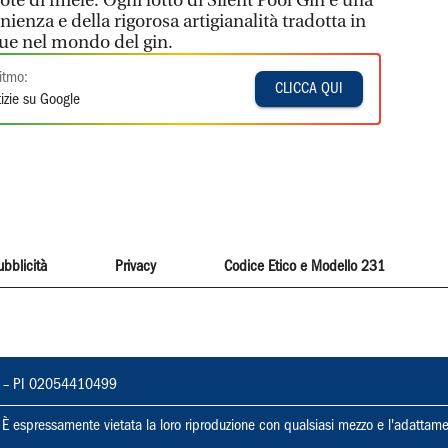
 note di miele. Ogni lotto di Silent Pool Gin è una
ienza e della rigorosa artigianalità tradotta in
ngue nel mondo del gin.
itmo:
CLICCA QUI
izie su Google
ubblicità
Privacy
Codice Etico e Modello 231
vorno – PI 02054410499
ti. È espressamente vietata la loro riproduzione con qualsiasi mezzo e l'adattame