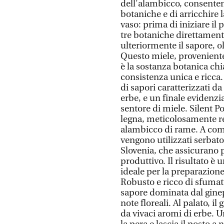
dell'alambicco, consentend
botaniche e di arricchire 
vaso: prima di iniziare il 
tre botaniche direttament
ulteriormente il sapore, o
Questo miele, proveniente d
è la sostanza botanica chi
consistenza unica e ricca
di sapori caratterizzati d
erbe, e un finale evidenzia
sentore di miele. Silent P
legna, meticolosamente re
alambicco di rame. A com
vengono utilizzati serbato
Slovenia, che assicurano p
produttivo. Il risultato è
ideale per la preparazione
Robusto e ricco di sfumat
sapore dominata dal ginepr
note floreali. Al palato, 
da vivaci aromi di erbe. U