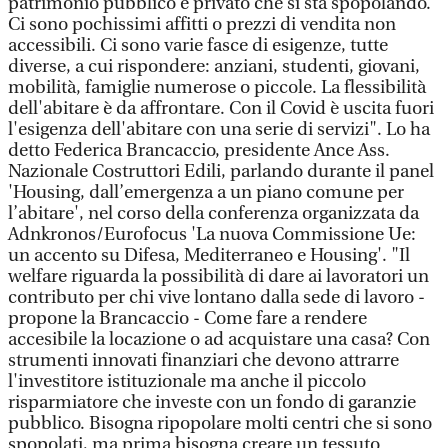
patrimonio pubblico e privato che si sta spopolando.
Ci sono pochissimi affitti o prezzi di vendita non
accessibili. Ci sono varie fasce di esigenze, tutte
diverse, a cui rispondere: anziani, studenti, giovani,
mobilità, famiglie numerose o piccole. La flessibilità
dell'abitare è da affrontare. Con il Covid è uscita fuori
l'esigenza dell'abitare con una serie di servizi". Lo ha
detto Federica Brancaccio, presidente Ance Ass.
Nazionale Costruttori Edili, parlando durante il panel
'Housing, dall’emergenza a un piano comune per
l’abitare', nel corso della conferenza organizzata da
Adnkronos/Eurofocus 'La nuova Commissione Ue:
un accento su Difesa, Mediterraneo e Housing'. "Il
welfare riguarda la possibilità di dare ai lavoratori un
contributo per chi vive lontano dalla sede di lavoro -
propone la Brancaccio - Come fare a rendere
accesibile la locazione o ad acquistare una casa? Con
strumenti innovati finanziari che devono attrarre
l'investitore istituzionale ma anche il piccolo
risparmiatore che investe con un fondo di garanzie
pubblico. Bisogna ripopolare molti centri che si sono
spopolati, ma prima bisogna creare un tessuto