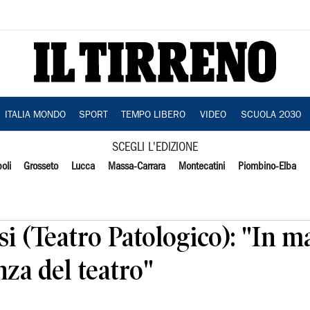
ITALIA MONDO
SPORT
TEMPO LIBERO
VIDEO
SCUOLA 2030
SCEGLI L'EDIZIONE
oli
Grosseto
Lucca
Massa-Carrara
Montecatini
Piombino-Elba
i (Teatro Patologico): "In 
nza del teatro"