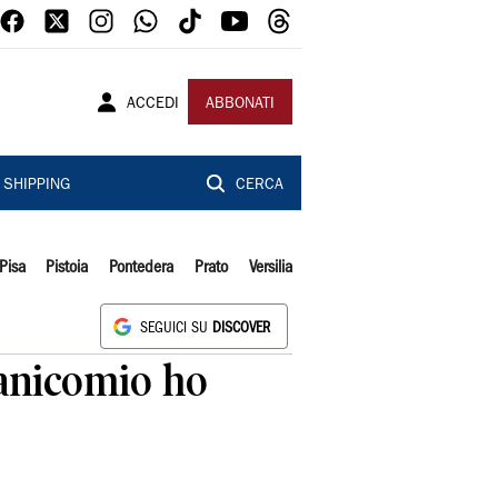
ACCEDI
ABBONATI
SHIPPING
CERCA
Pisa
Pistoia
Pontedera
Prato
Versilia
SEGUICI SU
DISCOVER
manicomio ho