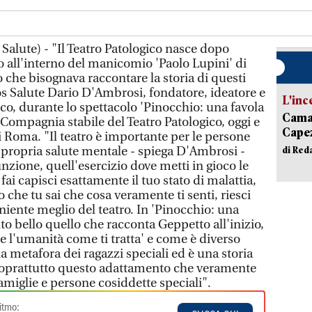
Salute) - "Il Teatro Patologico nasce dopo
o all'interno del manicomio 'Paolo Lupini' di
 che bisognava raccontare la storia di questi
os Salute Dario D'Ambrosi, fondatore, ideatore e
L'inc
co, durante lo spettacolo 'Pinocchio: una favola
Camai
a Compagnia stabile del Teatro Patologico, oggi e
Capez
i Roma. "Il teatro è importante per le persone
 propria salute mentale - spiega D'Ambrosi -
di Red
unzione, quell'esercizio dove metti in gioco le
ai capisci esattamente il tuo stato di malattia,
che tu sai che cosa veramente ti senti, riesci
 niente meglio del teatro. In 'Pinocchio: una
lto bello quello che racconta Geppetto all'inizio,
e l'umanità come ti tratta' e come è diverso
la metafora dei ragazzi speciali ed è una storia
oprattutto questo adattamento che veramente
famiglie e persone cosiddette speciali".
itmo: