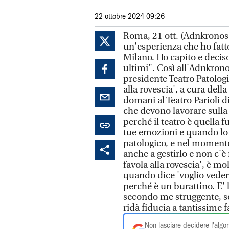
22 ottobre 2024 09:26
Roma, 21 ott. (Adnkronos 
un'esperienza che ho fatt
Milano. Ho capito e deciso
ultimi". Così all'Adnkron
presidente Teatro Patologi
alla rovescia', a cura dell
domani al Teatro Parioli d
che devono lavorare sulla
perché il teatro è quella f
tue emozioni e quando lo f
patologico, e nel momento 
anche a gestirlo e non c'è
favola alla rovescia', è mo
quando dice 'voglio veder
perché è un burattino. E' 
secondo me struggente, s
ridà fiducia a tantissime 
Non lasciare decidere l'algor