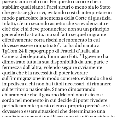
paese sicuro e altri no. Per questo occorre che a
stabilire quali siano i Paesi sicuri o meno sia lo Stato
che gestisce gli arrivi, evitando così di interpretare in
modo particolare la sentenza della Corte di giustizia.
Infatti, c'è un secondo aspetto che va evidenziato e
cioè che ci si deve pronunciare non su un principio
generale ed astratto, ma sul fatto se quel migrante
effettivamente corra rischi nel momento in cui
dovesse essere rimpatriato". Lo ha dichiarato a
TgCom 24 il capogruppo di Fratelli d'Italia alla
Camera dei deputati, Tommaso Foti. "Il governo ha
dimostrato tutta la sua disponibilità da una parte e
fermezza dall'altra, volendo seguire ovviamente
quella che è la necessità di poter lavorare
sull’immigrazione in modo concreto, evitando che si
impedisca a chi non ha i titoli necessari, di rimanere
sul territorio nazionale. Stiamo dimostrando
chiaramente che il governo Meloni non è cieco e
sordo nel momento in cui decide di poter rivedere
periodicamente questo elenco, proprio perché se vi
dovessero essere situazioni che determinano una
condizione per cui quel Paese non sia più considerato