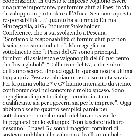
cooperazione. In questo le imprese vogliono essere
una parte importante, per fornire aiuti ai Paesi in via
di sviluppo, in particolare all'Africa. Sentiamo questa
responsabilità". E’ quanto ha affermato Emma
Marcegaglia, al G7 Industry Stakeholder
Conference, che si sta svolgendo a Pescara.
"Sentiamo la responsabilità di fornire aiuti per non
lasciare nessuno indietro". Marcegaglia ha
sottolineato che "i Paesi del G7 sono i principali
fornitori di assistenza e valgono più del 60 per cento
dei flussi globali". “Dall'inizio del B7, a dicembre
dell'anno scorso, fino ad oggi, in questa nostra ultima
tappa qui a Pescara, abbiamo percorso molta strada.
Per la prima volta B7 e G7 hanno interagito da vicino,
confrontandosi nel concreto e molto spesso. Sono
orgogliosa di questo dialogo: credo sia stato
qualificante sia per i governi sia per le imprese". Oggi
abbiamo scelto quattro semplici parole per
sottolineare come il mondo del business vuole
impegnarsi per lo sviluppo: "Non lasciare indietro
nessuno". I paesi G7 sono i maggiori fornitori di
sostegni pubblici allo sviluppo a livello mondiale: