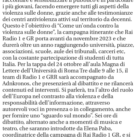
raccontare e sensibilizzare il pubblico e in particolare
i più giovani, facendo emergere tutti gli aspetti della
violenza sulle donne, grazie anche alle testimonianze
dei centri antiviolenza attivi sul territorio da decenni.
Questo è l’obiettivo di “Come un’onda contro la
violenza sulle donne”, la campagna itinerante che Rai
Radio 1 e GR porta avanti da novembre 2023 e che
durerà oltre un anno raggiungendo università, piazze,
associazioni, scuole, aule dei tribunali, carceri etc,
con la costante partecipazione di studenti di tutta
Italia. Per la tappa del 24 ottobre all’aula Magna di
Lettere dell’Università di Roma Tre dalle 9 alle 15, il
team di Radio 1 e GRR sarà accompagnato da
Adnkronos, che presenzierà al dibattito e ne rilancerà
contenuti ed interventi. Si parlerà, tra l’altro del ruolo
dell’Europa nel contrasto alla violenza e della
responsabilità dell’informazione, attraverso
autorevoli voci in presenza o in collegamento, anche
per fornire uno “sguardo sul mondo”. Sei ore di
dibattito, alternato anche a momenti di musica e
teatro, che saranno introdotte da Elena Paba,
coordinatrice della campagna di Rai Radio 1 GR, e si