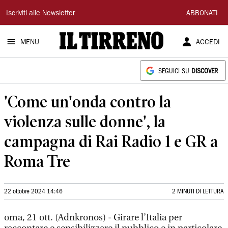
Il
Iscriviti alle Newsletter
ABBONATI
Tirreno
MENU
ACCEDI
SEGUICI SU
DISCOVER
'Come un'onda contro la
violenza sulle donne', la
campagna di Rai Radio 1 e GR a
Roma Tre
22 ottobre 2024 14:46
2 MINUTI DI LETTURA
oma, 21 ott. (Adnkronos) - Girare l’Italia per