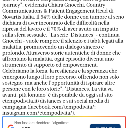
journey", evidenzia Chiara Gnocchi, Country
Communications & Patient Engagement Head di
Novartis Italia. Il 54% delle donne con tumore al seno
dichiara di aver incontrato delle difficoltà nella
ripresa del lavoro e il 70% di aver avuto un impatto
sulla sfera sessuale. "La serie 'Distances' - continua
Gnocchi - vuole rompere il silenzio e i tabù legati alla
malattia, promuovendo un dialogo sincero e
profondo. Attraverso storie autentiche di donne che
affrontano la malattia, ogni episodio diventa uno
strumento di supporto ed empowerment.
Celebriamo la forza, la resilienza e la speranza che
emergono lungo il loro percorso, offrendo non solo
sostegno, ma anche l'opportunità di ispirare altre
persone con le loro storie". 'Distances. La vita va
avanti, più lontano' è disponibile da oggi sul sito
etempodivita.it/distances e sui social media di
campagna (facebook.com/tempodivita/;
instagram.com/etempodivita/).
Non lasciare decidere l'algoritmo: