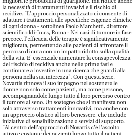
migliora le probabilità di guarigione, ma riduce anche
la necessità di trattamenti invasivi e il rischio di
recidive. "L'approccio personalizzato ci consente di
adattare i trattamenti alle specifiche esigenze cliniche
di ogni donna - sottolinea Paolo Marchetti, direttore
scientifico Idi-Irccs, Roma - Nei casi di tumore in fase
precoce, l'efficacia delle terapie è significativamente
migliorata, permettendo alle pazienti di affrontare il
percorso di cura con un impatto ridotto sulla qualità
della vita. E' essenziale aumentare la consapevolezza
del rischio di recidiva anche nelle prime fasi e
continuare a investire in una ricerca che guardi alla
persona nella sua interezza". Con questa serie,
Novartis rinnova il suo impegno nel sostenere le
donne non solo come pazienti, ma come persone,
accompagnandole lungo tutto il loro percorso contro
il tumore al seno. Un sostegno che si manifesta non
solo attraverso trattamenti innovativi, ma anche con
un approccio olistico al loro benessere, che include
iniziative di sensibilizzazione e servizi di supporto.
"Al centro dell'approccio di Novartis c'è l'ascolto
attivo e costante dei pazienti lungo tutto il patient