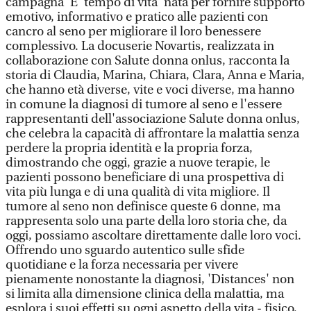
campagna 'E' tempo di vita' nata per fornire supporto
emotivo, informativo e pratico alle pazienti con
cancro al seno per migliorare il loro benessere
complessivo. La docuserie Novartis, realizzata in
collaborazione con Salute donna onlus, racconta la
storia di Claudia, Marina, Chiara, Clara, Anna e Maria,
che hanno età diverse, vite e voci diverse, ma hanno
in comune la diagnosi di tumore al seno e l'essere
rappresentanti dell'associazione Salute donna onlus,
che celebra la capacità di affrontare la malattia senza
perdere la propria identità e la propria forza,
dimostrando che oggi, grazie a nuove terapie, le
pazienti possono beneficiare di una prospettiva di
vita più lunga e di una qualità di vita migliore. Il
tumore al seno non definisce queste 6 donne, ma
rappresenta solo una parte della loro storia che, da
oggi, possiamo ascoltare direttamente dalle loro voci.
Offrendo uno sguardo autentico sulle sfide
quotidiane e la forza necessaria per vivere
pienamente nonostante la diagnosi, 'Distances' non
si limita alla dimensione clinica della malattia, ma
esplora i suoi effetti su ogni aspetto della vita - fisico,