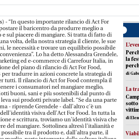
) - “In questo importante rilancio di Act For
ostare il baricentro da produrre meglio a
 sul piacere di mangiare. Si tratta di fatto di
na volta, della nostra strategia il cliente, le sue
L’eve
ni, le necessità e trovare un equilibrio possibile
Perch
 e convenienza”. Lo ha detto Alessandra Grendele,
la fe
rketing ed e-commerce di Carrefour Italia, in
perch
one del piano di rilancio di Act For Food,
er tradurre in azioni concrete la strategia di
di Gab
tutti. Il rilancio di Act for Food contempla il
stenere i consumatori nel mangiare meglio,
La tr
tti buoni, sani e più sostenibili dal punto di
Campi
leva sui prodotti private label. “Se da una parte
sotto
ma - riprende Grendele - dall'altro c'è un
vitti
ell'identità visiva dell'Act For Food. In tutta la
di Ele
one e scrittura, troviamo un'identità visiva che
ere del mangiare. Sottolinea altresì l'italianità e
ossibile tra il prodotto e, dall'altra parte, il
Viabi