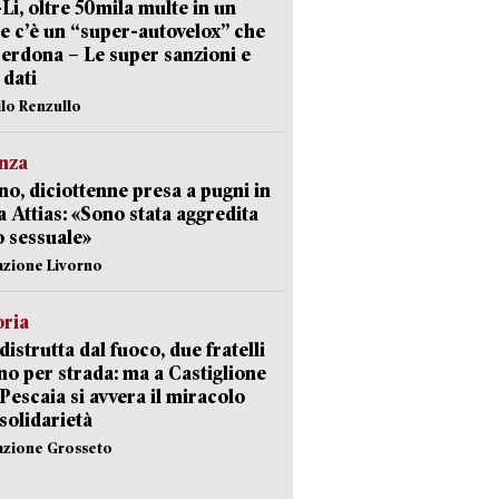
-Li, oltre 50mila multe in un
e c’è un “super-autovelox” che
erdona – Le super sanzioni e
i dati
ilo Renzullo
nza
no, diciottenne presa a pugni in
a Attias: «Sono stata aggredita
 sessuale»
azione Livorno
oria
distrutta dal fuoco, due fratelli
no per strada: ma a Castiglione
 Pescaia si avvera il miracolo
 solidarietà
azione Grosseto