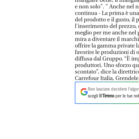
mangiare bene, il mangiare
e non solo". " Anche nel n
continua - La prima è una
del prodotto e il gusto, il
l'inserimento del prezzo, d
meglio per me anche nel p
mira a diventare il march
offrire la gamma private l
favorire le produzioni di o
diffusa dal Gruppo. “È imp
produttori. Uno sforzo qu
scontato”, dice la dirett
Carrefour Italia, Grendele
Non lasciare decidere l'algor
scegli
Il Tirreno
per le tue not