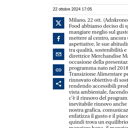
22 ottobre 2024 17:05
Milano, 22 ott. (Adnkronos
Food abbiamo deciso di sp
mangiare meglio sul gusto e
mettere al centro, ancora u
aspettative, le sue abitudi
tra qualità, sostenibilità
direttrice Merchandise Ma
occasione della presentazi
programma nato nel 2018 p
Transizione Alimentare per 
rinnovato obiettivo di so
rendendo accessibili prodo
vista ambientale, facendo 
c’è il rinnovo del program
inevitabile rinnovo anche d
nostra grafica, comunicazi
enfatizza il gusto e il piac
quindi trova un equilibrio p