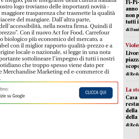
 meglio, parte integrante della cultura italiana
Fi-Pi
ostro logo troviamo delle importanti novità -
anno 
 maggiore trasparenza che trasmette la qualità
non p
 piacere del mangiare. Dall'altra parte,
tutti 
ell'accessibilità, nella nostra firma. Quindi il
di Dan
rezzo”. Con il nuovo Act for Food, Carrefour
io biologico più economico del mercato, a
Viole
abel con il miglior rapporto qualità-prezzo e a
rigine locale o nazionale, si legge in una nota
Livor
ortante sottolineare l’impegno di tutti i nostri
piazz
otidiano che troppo spesso viene dato per
scopo
rice Merchandise Marketing ed e-commerce di
di Red
.
La st
itmo:
CLICCA QUI
izie su Google
Casa 
resta
della
della
di Red