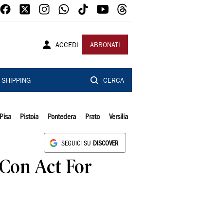
ACCEDI
ABBONATI
SHIPPING
CERCA
Pisa
Pistoia
Pontedera
Prato
Versilia
SEGUICI SU
DISCOVER
"Con Act For