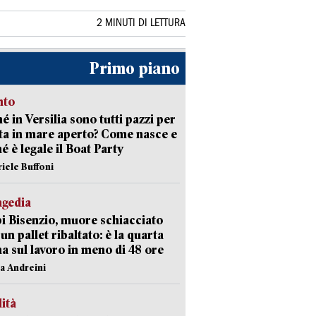
2 MINUTI DI LETTURA
Primo piano
nto
é in Versilia sono tutti pazzi per
sta in mare aperto? Come nasce e
é è legale il Boat Party
riele Buffoni
agedia
 Bisenzio, muore schiacciato
 un pallet ribaltato: è la quarta
ma sul lavoro in meno di 48 ore
na Andreini
lità