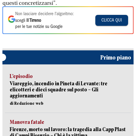
questi concretizzarsi".
Non lasciare decidere l'algoritmo:
CLICCA QUI
scegli
Il Tirreno
per le tue notizie su Google
Primo piano
L’episodio
Viareggio, incendio in Pineta di Levante: tre
elicotteri e dieci squadre sul posto – Gli
aggiornamenti
di Redazione web
Manovra fatale
Firenze, morto sul lavoro: la tragedia alla Capp Plast
di Campi Bisenzio – Chi è la vittima