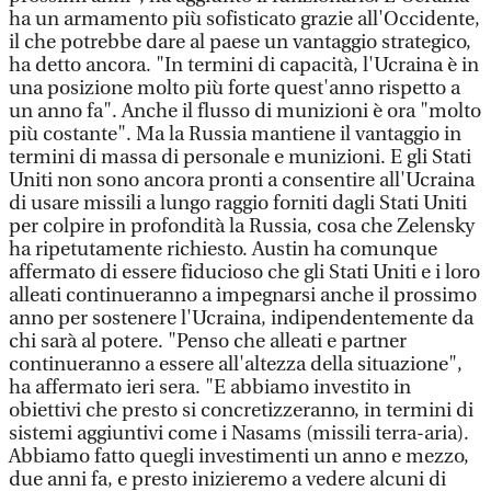
ha un armamento più sofisticato grazie all'Occidente,
il che potrebbe dare al paese un vantaggio strategico,
ha detto ancora. "In termini di capacità, l'Ucraina è in
una posizione molto più forte quest'anno rispetto a
un anno fa". Anche il flusso di munizioni è ora "molto
più costante". Ma la Russia mantiene il vantaggio in
termini di massa di personale e munizioni. E gli Stati
Uniti non sono ancora pronti a consentire all'Ucraina
di usare missili a lungo raggio forniti dagli Stati Uniti
per colpire in profondità la Russia, cosa che Zelensky
ha ripetutamente richiesto. Austin ha comunque
affermato di essere fiducioso che gli Stati Uniti e i loro
alleati continueranno a impegnarsi anche il prossimo
anno per sostenere l'Ucraina, indipendentemente da
chi sarà al potere. "Penso che alleati e partner
continueranno a essere all'altezza della situazione",
ha affermato ieri sera. "E abbiamo investito in
obiettivi che presto si concretizzeranno, in termini di
sistemi aggiuntivi come i Nasams (missili terra-aria).
Abbiamo fatto quegli investimenti un anno e mezzo,
due anni fa, e presto inizieremo a vedere alcuni di