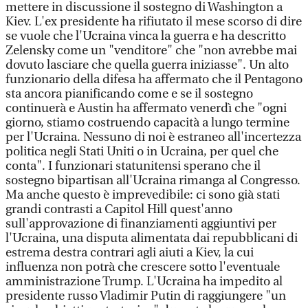
mettere in discussione il sostegno di Washington a
Kiev. L'ex presidente ha rifiutato il mese scorso di dire
se vuole che l'Ucraina vinca la guerra e ha descritto
Zelensky come un "venditore" che "non avrebbe mai
dovuto lasciare che quella guerra iniziasse". Un alto
funzionario della difesa ha affermato che il Pentagono
sta ancora pianificando come e se il sostegno
continuerà e Austin ha affermato venerdì che "ogni
giorno, stiamo costruendo capacità a lungo termine
per l'Ucraina. Nessuno di noi è estraneo all'incertezza
politica negli Stati Uniti o in Ucraina, per quel che
conta". I funzionari statunitensi sperano che il
sostegno bipartisan all'Ucraina rimanga al Congresso.
Ma anche questo è imprevedibile: ci sono già stati
grandi contrasti a Capitol Hill quest'anno
sull'approvazione di finanziamenti aggiuntivi per
l'Ucraina, una disputa alimentata dai repubblicani di
estrema destra contrari agli aiuti a Kiev, la cui
influenza non potrà che crescere sotto l'eventuale
amministrazione Trump. L'Ucraina ha impedito al
presidente russo Vladimir Putin di raggiungere "un