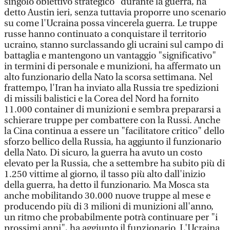
singolo obiettivo strategico" durante la guerra, ha
detto Austin ieri, senza tuttavia proporre uno scenario
su come l'Ucraina possa vincerela guerra. Le truppe
russe hanno continuato a conquistare il territorio
ucraino, stanno surclassando gli ucraini sul campo di
battaglia e mantengono un vantaggio "significativo"
in termini di personale e munizioni, ha affermato un
alto funzionario della Nato la scorsa settimana. Nel
frattempo, l'Iran ha inviato alla Russia tre spedizioni
di missili balistici e la Corea del Nord ha fornito
11.000 container di munizioni e sembra prepararsi a
schierare truppe per combattere con la Russi. Anche
la Cina continua a essere un "facilitatore critico" dello
sforzo bellico della Russia, ha aggiunto il funzionario
della Nato. Di sicuro, la guerra ha avuto un costo
elevato per la Russia, che a settembre ha subito più di
1.250 vittime al giorno, il tasso più alto dall'inizio
della guerra, ha detto il funzionario. Ma Mosca sta
anche mobilitando 30.000 nuove truppe al mese e
producendo più di 3 milioni di munizioni all'anno,
un ritmo che probabilmente potrà continuare per "i
prossimi anni", ha aggiunto il funzionario. L'Ucraina