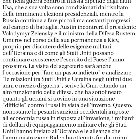
che nella guerra contro la Russia dipende dagli aiuti
Usa, che a sua volta sono condizionati dal risultato
delle imminenti elezioni presidenziali, mentre la
Russia continua a fare piccoli ma costanti progressi
sul campo di battaglia. Austin incontrerà il presidente
Volodymyr Zelensky e il ministro della Difesa Rustem
Umerov nel corso della sua permanenza a Kiev,
proprio per discutere delle esigenze militari
dell'Ucraina e di come gli Stati Uniti possano
continuare a sostenere l'esercito del Paese l'anno
prossimo. La visita del segretario sarà anche
l'occasione per "fare un passo indietro" e analizzare
"le relazioni tra Stati Uniti e Ucraina negli ultimi due
anni e mezzo di guerra", scrive la Cnn, citando un
alto funzionario della difesa, che ha sottolineato
quanto gli ucraini si trovino in una situazione
"difficile" contro i russi in vista dell'inverno. Questo,
nonostante le pesanti sanzioni occidentali imposte
all'economia russa in risposta all'invasione, i miliardi
di dollari di equipaggiamento militare che gli Stati
Uniti hanno inviato all'Ucraina e le alleanze che
l'amministrazione Biden ha ottenuto fin dai primi