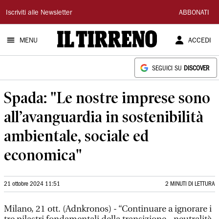
Il
Iscriviti alle Newsletter
ABBONATI
Tirreno
MENU
ACCEDI
SEGUICI SU
DISCOVER
Spada: "Le nostre imprese sono
all’avanguardia in sostenibilità
ambientale, sociale ed
economica"
21 ottobre 2024 11:51
2 MINUTI DI LETTURA
Milano, 21 ott. (Adnkronos) - “Continuare a ignorare i