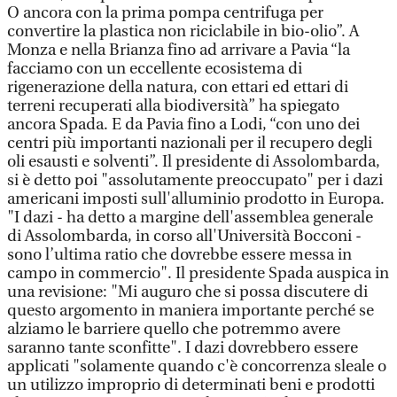
O ancora con la prima pompa centrifuga per
convertire la plastica non riciclabile in bio-olio”. A
Monza e nella Brianza fino ad arrivare a Pavia “la
facciamo con un eccellente ecosistema di
rigenerazione della natura, con ettari ed ettari di
terreni recuperati alla biodiversità” ha spiegato
ancora Spada. E da Pavia fino a Lodi, “con uno dei
centri più importanti nazionali per il recupero degli
oli esausti e solventi”. Il presidente di Assolombarda,
si è detto poi "assolutamente preoccupato" per i dazi
americani imposti sull'alluminio prodotto in Europa.
"I dazi - ha detto a margine dell'assemblea generale
di Assolombarda, in corso all'Università Bocconi -
sono l’ultima ratio che dovrebbe essere messa in
campo in commercio". Il presidente Spada auspica in
una revisione: "Mi auguro che si possa discutere di
questo argomento in maniera importante perché se
alziamo le barriere quello che potremmo avere
saranno tante sconfitte". I dazi dovrebbero essere
applicati "solamente quando c'è concorrenza sleale o
un utilizzo improprio di determinati beni e prodotti