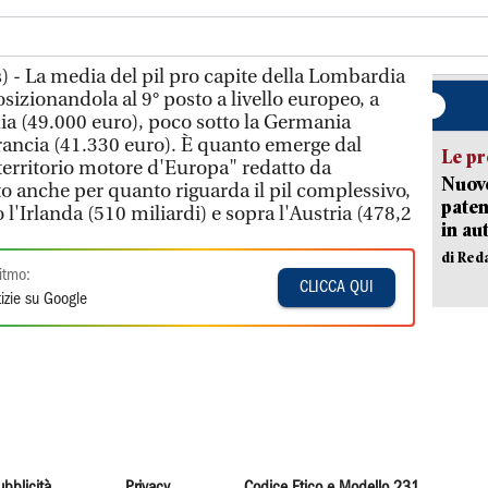
) - La media del pil pro capite della Lombardia
osizionandola al 9° posto a livello europeo, a
dia (49.000 euro), poco sotto la Germania
Francia (41.330 euro). È quanto emerge dal
Le pr
 territorio motore d'Europa" redatto da
Nuovo
 anche per quanto riguarda il pil complessivo,
paten
o l'Irlanda (510 miliardi) e sopra l'Austria (478,2
in au
di Red
itmo:
CLICCA QUI
izie su Google