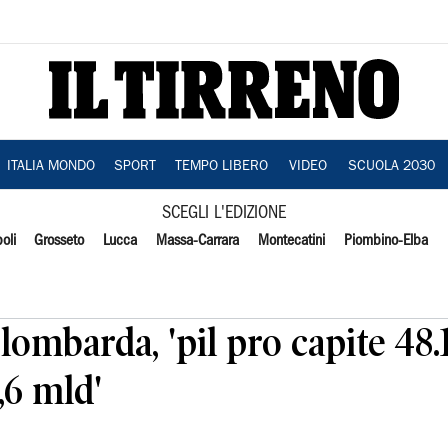
ITALIA MONDO
SPORT
TEMPO LIBERO
VIDEO
SCUOLA 2030
SCEGLI L'EDIZIONE
oli
Grosseto
Lucca
Massa-Carrara
Montecatini
Piombino-Elba
ombarda, 'pil pro capite 48.1
,6 mld'