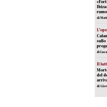
«Fort
Ibiza
rumor
di Mat
L'op
Cala
sullo
proge
di Luca
Il lut
Morto
del d
arriv
di Gio