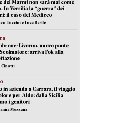
e dei Marmi non sarà mai come
». In Versilia la “guerra” dei
i: il caso del Mediceo
teo Tuccini e Luca Basile
era
mbrone-Livorno, nuovo ponte
 Scolmatore: arriva l’ok alla
ttazione
 Cinotti
to
 in azienda a Carrara, il viaggio
olore per Aldo: dalla Sicilia
ano i genitori
vanna Mezzana