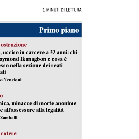
1 MINUTI DI LETTURA
Primo piano
costruzione
, ucciso in carcere a 32 anni: chi
Raymond Ikanagbon e cosa è
sso nella sezione dei reati
ali
lo Nencioni
so
nica, minacce di morte anonime
e all’assessore alla legalità
n Zambelli
scutere