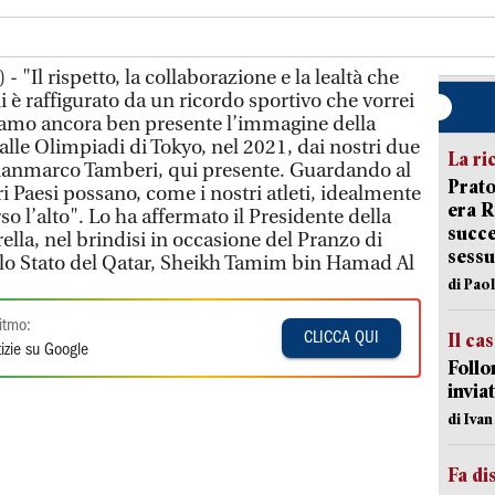
 "Il rispetto, la collaborazione e la lealtà che
i è raffigurato da un ricordo sportivo che vorrei
biamo ancora ben presente l’immagine della
lle Olimpiadi di Tokyo, nel 2021, dai nostri due
La ri
Gianmarco Tamberi, qui presente. Guardando al
Prato
ri Paesi possano, come i nostri atleti, idealmente
era 
so l’alto". Lo ha affermato il Presidente della
succe
lla, nel brindisi in occasione del Pranzo di
sessu
ello Stato del Qatar, Sheikh Tamim bin Hamad Al
di Pao
itmo:
Il ca
CLICCA QUI
izie su Google
Follo
inviat
di Iva
Fa di