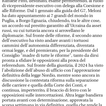
Raffaele Fitto, destinato, esame permettendo, al ruolo
di vicepresidente esecutivo con delega alla Coesione e
alle Riforme. Dal 1 gennaio alla guida del G7, Meloni
ha dato appuntamento ai 7 grandi del mondo in
Puglia, a Borgo Egnazia, chiudendo, tra le altre cose,
un accordo sul prestito garantito all'Ucraina da asset
russi, su cui tuttavia ancora si arrovellano le
diplomazie. Sul fronte delle riforme, il secondo anno
dell'esecutivo ha visto andare avanti i tortuosi
cammini dell'autonomia differenziata, diventata
ormai legge, e del premierato, per la presidente del
Consiglio "madre di tutte le riforme", tanto da dirsi
pronta a sfidare le opposizioni alla prova del
referendum. Sul fronte della giustizia, il 2024 ha visto
l'abolizione dell'abuso di ufficio con l'approvazione
definitiva della legge Nordio, mentre sono ancora in
discussione la contestata riforma sulla separazione
delle carriere e quella della Corte dei Conti, e
continua, imperterrito, il braccio di ferro con le
opposizioni sulle intercettazioni. Altra legge bandiera
portata avanti con determinazione, approvata la
scorsa settimana in via definitiva, quella che rende la