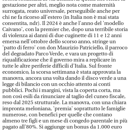
gestazione per altri, meglio nota come maternità
surrogata, reato universale, perseguibile anche per
chi ne fa ricorso all'estero (in Italia non è mai stata
consentita, ndr). Il 2024 è anche l'anno del 'modello
Caivano', con la premier che, dopo una terribile storia
di violenza ai danni di due cuginette di 11 e 12 anni
emersa nell'ottobre dello scorso anno, stringe un
'patto di ferro' con don Maurizio Patriciello, il parroco
del degradato Parco Verde, e vara un progetto di
riqualificazione che il governo mira a replicare in
tutte le altre periferie difficili d'Italia. Sul fronte
economico, la scorsa settimana è stata approvata la
manovra, ancora una volta dando il disco verde a una
legge di bilancio con un occhio attento ai conti
pubblici. Pochi i margini, vista la coperta corta, ma
non così esili da rinunciare al taglio del cuneo fiscale,
reso dal 2025 strutturale. La manovra, con una chiara
impronta meloniana, 'premia' soprattutto le famiglie
numerose, con benefici per quelle che contano
almeno tre figli e un mese di congedo parentale in più
pagato all'80%. Si aggiunge un bonus da 1.000 euro