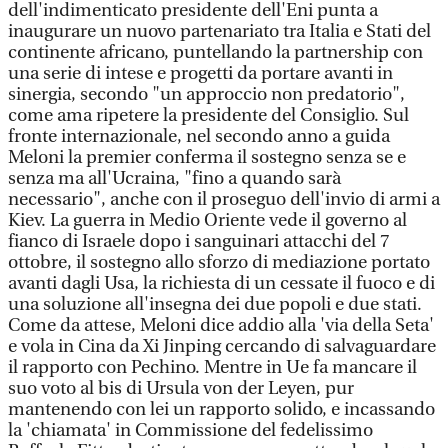
dell'indimenticato presidente dell'Eni punta a
inaugurare un nuovo partenariato tra Italia e Stati del
continente africano, puntellando la partnership con
una serie di intese e progetti da portare avanti in
sinergia, secondo "un approccio non predatorio",
come ama ripetere la presidente del Consiglio. Sul
fronte internazionale, nel secondo anno a guida
Meloni la premier conferma il sostegno senza se e
senza ma all'Ucraina, "fino a quando sarà
necessario", anche con il proseguo dell'invio di armi a
Kiev. La guerra in Medio Oriente vede il governo al
fianco di Israele dopo i sanguinari attacchi del 7
ottobre, il sostegno allo sforzo di mediazione portato
avanti dagli Usa, la richiesta di un cessate il fuoco e di
una soluzione all'insegna dei due popoli e due stati.
Come da attese, Meloni dice addio alla 'via della Seta'
e vola in Cina da Xi Jinping cercando di salvaguardare
il rapporto con Pechino. Mentre in Ue fa mancare il
suo voto al bis di Ursula von der Leyen, pur
mantenendo con lei un rapporto solido, e incassando
la 'chiamata' in Commissione del fedelissimo