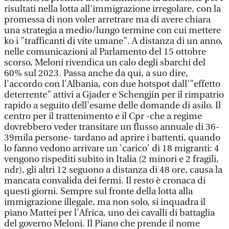
risultati nella lotta all'immigrazione irregolare, con la
promessa di non voler arretrare ma di avere chiara
una strategia a medio/lungo termine con cui mettere
ko i "trafficanti di vite umane". A distanza di un anno,
nelle comunicazioni al Parlamento del 15 ottobre
scorso, Meloni rivendica un calo degli sbarchi del
60% sul 2023. Passa anche da qui, a suo dire,
l'accordo con l'Albania, con due hotspot dall'"effetto
deterrente" attivi a Gjader e Schengjin per il rimpatrio
rapido a seguito dell'esame delle domande di asilo. Il
centro per il trattenimento e il Cpr -che a regime
dovrebbero veder transitare un flusso annuale di 36-
39mila persone- tardano ad aprire i battenti, quando
lo fanno vedono arrivare un 'carico' di 18 migranti: 4
vengono rispediti subito in Italia (2 minori e 2 fragili,
ndr), gli altri 12 seguono a distanza di 48 ore, causa la
mancata convalida dei fermi. Il resto è cronaca di
questi giorni. Sempre sul fronte della lotta alla
immigrazione illegale, ma non solo, si inquadra il
piano Mattei per l'Africa, uno dei cavalli di battaglia
del governo Meloni. Il Piano che prende il nome