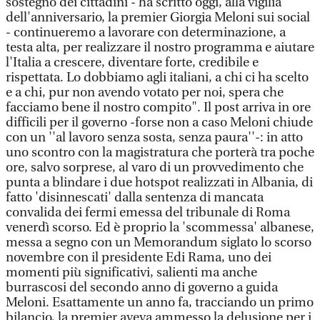
sostegno dei cittadini - ha scritto oggi, alla vigilia
dell'anniversario, la premier Giorgia Meloni sui social
- continueremo a lavorare con determinazione, a
testa alta, per realizzare il nostro programma e aiutare
l'Italia a crescere, diventare forte, credibile e
rispettata. Lo dobbiamo agli italiani, a chi ci ha scelto
e a chi, pur non avendo votato per noi, spera che
facciamo bene il nostro compito". Il post arriva in ore
difficili per il governo -forse non a caso Meloni chiude
con un ''al lavoro senza sosta, senza paura''-: in atto
uno scontro con la magistratura che porterà tra poche
ore, salvo sorprese, al varo di un provvedimento che
punta a blindare i due hotspot realizzati in Albania, di
fatto 'disinnescati' dalla sentenza di mancata
convalida dei fermi emessa del tribunale di Roma
venerdì scorso. Ed è proprio la 'scommessa' albanese,
messa a segno con un Memorandum siglato lo scorso
novembre con il presidente Edi Rama, uno dei
momenti più significativi, salienti ma anche
burrascosi del secondo anno di governo a guida
Meloni. Esattamente un anno fa, tracciando un primo
bilancio, la premier aveva ammesso la delusione per i