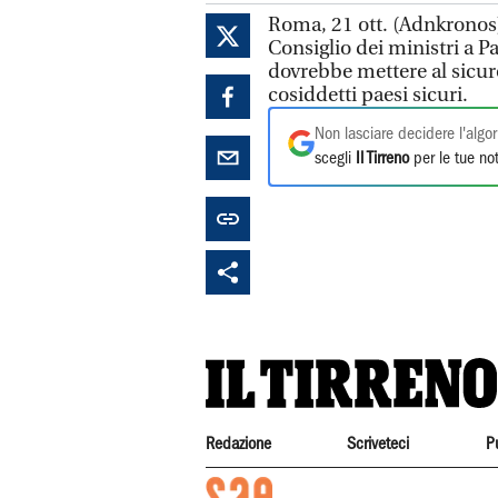
Roma, 21 ott. (Adnkronos) -
Consiglio dei ministri a P
dovrebbe mettere al sicuro
cosiddetti paesi sicuri.
Non lasciare decidere l'algor
scegli
Il Tirreno
per le tue not
Redazione
Scriveteci
P