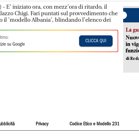
 E' iniziato ora, con mezz'ora di ritardo, il
alazzo Chigi. Fari puntati sul provvedimento che
 il 'modello Albania', blindando l'elenco dei
La gu
Nuovo
itmo:
CLICCA QUI
in vi
izie su Google
funzi
di Red
ubblicità
Privacy
Codice Etico e Modello 231