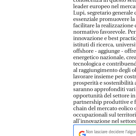
conoscenza in questo setto
leader europeo nel mercat
Lupi, segretario generale 
essenziale promuovere la r
facilitare la realizzazione
normativo favorevole. Per
innovazione e best practic
istituti di ricerca, univers
offshore - aggiunge - offre
energetico nazionale, cre
tecnologica e contribuend
al raggiungimento degli ob
lavorare insieme per cost
prosperità e sostenibilità
saranno approfonditi vari 
opportunità del settore in
partnership produttive e f
chain del mercato eolico 
occupazionali sul territori
all’innovazione nel settor
Non lasciare decidere l'algor