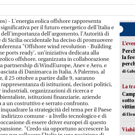
os) - L'energia eolica offshore rappresenta
ignificativa per il futuro energetico dell'Italia e
dell’importanza dell’argomento, l’Autorità di
 di Sicilia occidentale ha deciso di promuovere
L’eve
onferenza "Offshore wind revolution - Building
Perch
e ports ready', un’iniziativa dedicata alla
la fe
eolico offshore, organizzata in collaborazione
perch
la partnership di WindEurope, Anev e Aero, e
asciata di Danimarca in Italia. A Palermo, al
di Gab
il 25 ottobre a partire dalle 9, saranno
n rappresentanza di istituzioni, decisori politici,
La tr
r industriali, organizzazioni di ricerca e
Campi
ientaliste, istituzioni finanziarie, aziende
sotto
a a un costruttivo e serrato confronto.
vitti
 inquadrare la strategicità del tema per il Paese
di Ele
 indirizzo comune - a livello tecnologico e di
'occasione di essere driver europei di questo
pansione. "Credo sia opportuno accrescere la
Viabi