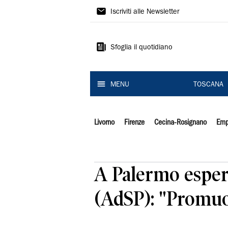
Il
Iscriviti alle Newsletter
Tirreno
Sfoglia il quotidiano
MENU
TOSCANA
Livorno
Firenze
Cecina-Rosignano
Emp
A Palermo espert
(AdSP): "Promuo