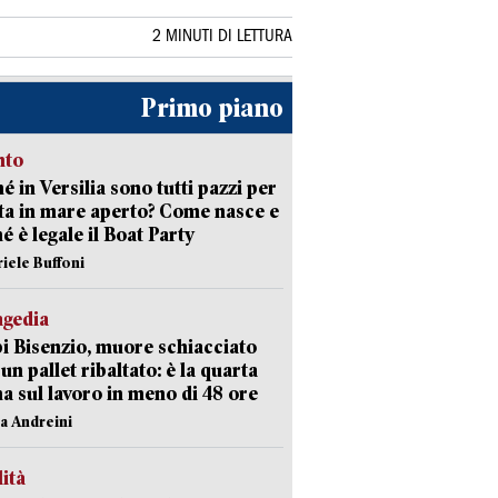
2 MINUTI DI LETTURA
Primo piano
nto
é in Versilia sono tutti pazzi per
sta in mare aperto? Come nasce e
é è legale il Boat Party
riele Buffoni
agedia
 Bisenzio, muore schiacciato
 un pallet ribaltato: è la quarta
ma sul lavoro in meno di 48 ore
na Andreini
lità