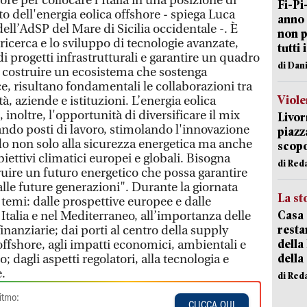
re per collocare l'Italia in una posizione di
Fi-Pi
o dell'energia eolica offshore - spiega Luca
anno 
dell’AdSP del Mare di Sicilia occidentale -. È
non p
icerca e lo sviluppo di tecnologie avanzate,
tutti 
 di progetti infrastrutturali e garantire un quadro
di Dan
 costruire un ecosistema che sostenga
e, risultano fondamentali le collaborazioni tra
Viole
ità, aziende e istituzioni. L’energia eolica
, inoltre, l'opportunità di diversificare il mix
Livor
ando posti di lavoro, stimolando l'innovazione
piazz
o non solo alla sicurezza energetica ma anche
scopo
iettivi climatici europei e globali. Bisogna
di Red
ruire un futuro energetico che possa garantire
 alle future generazioni". Durante la giornata
La st
temi: dalle prospettive europee e dalle
Casa 
 Italia e nel Mediterraneo, all’importanza delle
resta
inanziarie; dai porti al centro della supply
della
offshore, agli impatti economici, ambientali e
della
o; dagli aspetti regolatori, alla tecnologia e
e.
di Red
itmo:
CLICCA QUI