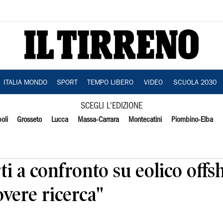
ITALIA MONDO
SPORT
TEMPO LIBERO
VIDEO
SCUOLA 2030
SCEGLI L'EDIZIONE
oli
Grosseto
Lucca
Massa-Carrara
Montecatini
Piombino-Elba
i a confronto su eolico offs
vere ricerca"