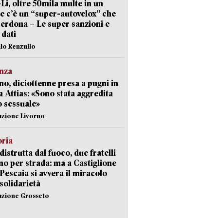
-Li, oltre 50mila multe in un
e c’è un “super-autovelox” che
erdona – Le super sanzioni e
i dati
ilo Renzullo
nza
no, diciottenne presa a pugni in
a Attias: «Sono stata aggredita
 sessuale»
azione Livorno
oria
distrutta dal fuoco, due fratelli
no per strada: ma a Castiglione
 Pescaia si avvera il miracolo
 solidarietà
azione Grosseto