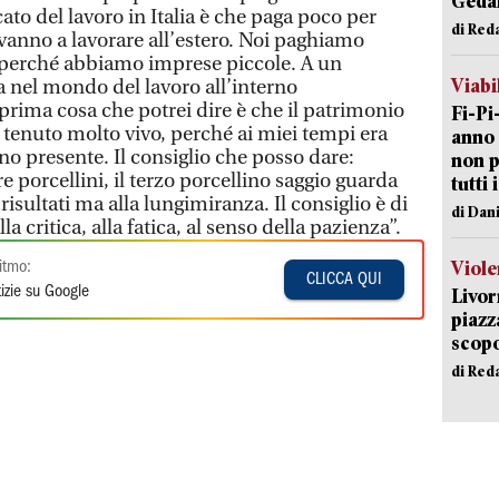
Geda
ato del lavoro in Italia è che paga poco per
di Red
 vanno a lavorare all’estero. Noi paghiamo
erché abbiamo imprese piccole. A un
Viabi
a nel mondo del lavoro all’interno
 prima cosa che potrei dire è che il patrimonio
Fi-Pi
a tenuto molto vivo, perché ai miei tempi era
anno 
 presente. Il consiglio che posso dare:
non p
e porcellini, il terzo porcellino saggio guarda
tutti 
isultati ma alla lungimiranza. Il consiglio è di
di Dan
 critica, alla fatica, al senso della pazienza”.
Viole
itmo:
CLICCA QUI
izie su Google
Livor
piazz
scopo
di Red