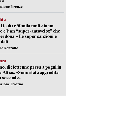
ra
azione Firenze
lità
-Li, oltre 50mila multe in un
e c’è un “super-autovelox” che
erdona – Le super sanzioni e
i dati
ilo Renzullo
nza
no, diciottenne presa a pugni in
a Attias: «Sono stata aggredita
 sessuale»
azione Livorno