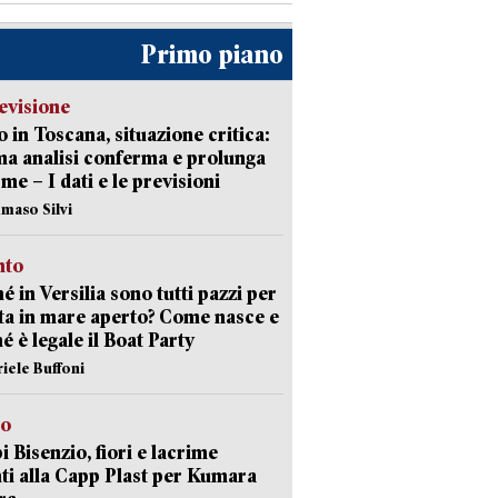
Primo piano
evisione
 in Toscana, situazione critica:
ima analisi conferma e prolunga
rme – I dati e le previsioni
maso Silvi
nto
é in Versilia sono tutti pazzi per
sta in mare aperto? Come nasce e
é è legale il Boat Party
riele Buffoni
to
 Bisenzio, fiori e lacrime
ti alla Capp Plast per Kumara