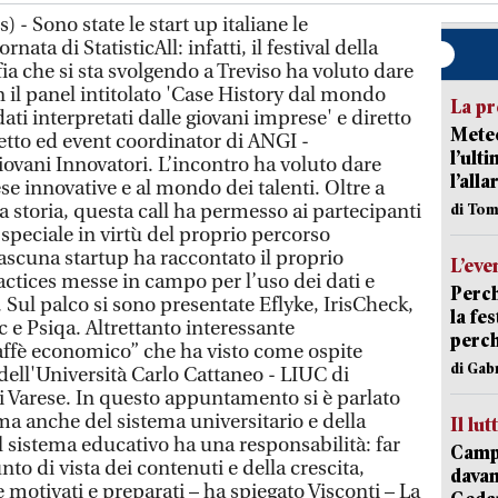
) - Sono state le start up italiane le
nata di StatisticAll: infatti, il festival della
fia che si sta svolgendo a Treviso ha voluto dare
 il panel intitolato 'Case History dal mondo
La pr
dati interpretati dalle giovani imprese' e diretto
Meteo
etto ed event coordinator di ANGI -
l’ult
ovani Innovatori. L’incontro ha voluto dare
l’alla
e innovative e al mondo dei talenti. Oltre a
a storia, questa call ha permesso ai partecipanti
di Tom
speciale in virtù del proprio percorso
ascuna startup ha raccontato il proprio
L’eve
ractices messe in campo per l’uso dei dati e
Perch
 Sul palco si sono presentate Eflyke, IrisCheck,
la fe
 e Psiqa. Altrettanto interessante
perch
affè economico” che ha visto come ospite
di Gab
 dell'Università Carlo Cattaneo - LIUC di
di Varese. In questo appuntamento si è parlato
 ma anche del sistema universitario e della
Il lut
l sistema educativo ha una responsabilità: far
Campi
to di vista dei contenuti e della crescita,
davan
 motivati e preparati – ha spiegato Visconti – La