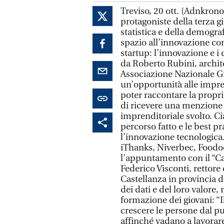
Treviso, 20 ott. (Adnkronos
protagoniste della terza gior
statistica e della demogra
spazio all’innovazione con
startup: l’innovazione e i 
da Roberto Rubini, archit
Associazione Nazionale Gi
un’opportunità alle impres
poter raccontare la propri
di ricevere una menzione 
imprenditoriale svolto. Ci
percorso fatto e le best p
l’innovazione tecnologica.
iThanks, Niverbec, Foodoc
l’appuntamento con il “C
Federico Visconti, rettore
Castellanza in provincia 
dei dati e del loro valore,
formazione dei giovani: “I
crescere le persone dal pun
affinché vadano a lavorare