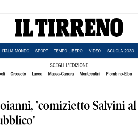
ITALIA MONDO
SPORT
TEMPO LIBERO
VIDEO
SCUOLA 2030
SCEGLI L'EDIZIONE
oli
Grosseto
Lucca
Massa-Carrara
Montecatini
Piombino-Elba
ianni, 'comizietto Salvini al
ubblico'