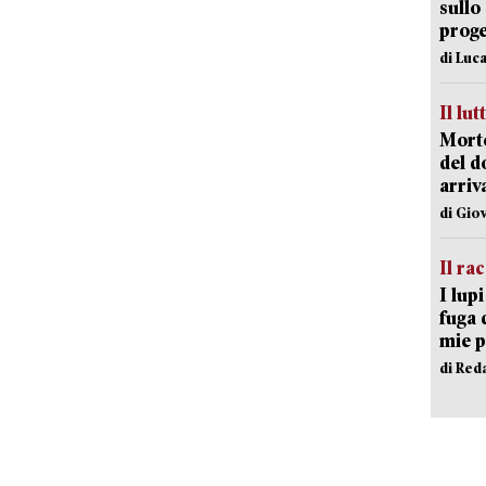
sullo
proge
di Luca
Il lut
Morto
del d
arriv
di Gio
Il ra
I lup
fuga 
mie 
di Red