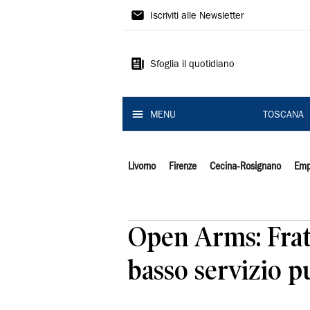
Il
Iscriviti alle Newsletter
Tirreno
Sfoglia il quotidiano
MENU
TOSCANA
Livorno
Firenze
Cecina-Rosignano
Emp
Open Arms: Frato
basso servizio p