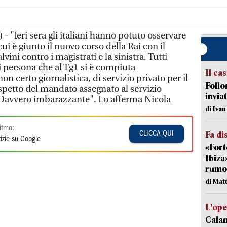
- "Ieri sera gli italiani hanno potuto osservare
ui è giunto il nuovo corso della Rai con il
vini contro i magistrati e la sinistra. Tutti
i persona che al Tg1 si è compiuta
Il ca
on certo giornalistica, di servizio privato per il
Follo
ispetto del mandato assegnato al servizio
inviat
 Davvero imbarazzante". Lo afferma Nicola
di Iva
itmo:
Fa di
CLICCA QUI
izie su Google
«Fort
Ibiza
rumor
di Mat
L'op
Cala