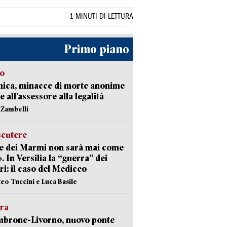
1 MINUTI DI LETTURA
Primo piano
so
nica, minacce di morte anonime
e all’assessore alla legalità
n Zambelli
scutere
e dei Marmi non sarà mai come
». In Versilia la “guerra” dei
i: il caso del Mediceo
teo Tuccini e Luca Basile
era
mbrone-Livorno, nuovo ponte