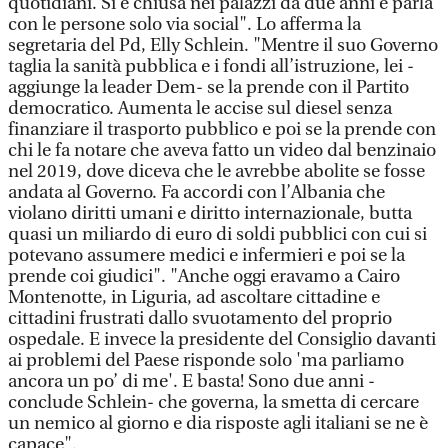
quotidiani. Si è chiusa nei palazzi da due anni e parla
con le persone solo via social". Lo afferma la
segretaria del Pd, Elly Schlein. "Mentre il suo Governo
taglia la sanità pubblica e i fondi all’istruzione, lei -
aggiunge la leader Dem- se la prende con il Partito
democratico. Aumenta le accise sul diesel senza
finanziare il trasporto pubblico e poi se la prende con
chi le fa notare che aveva fatto un video dal benzinaio
nel 2019, dove diceva che le avrebbe abolite se fosse
andata al Governo. Fa accordi con l’Albania che
violano diritti umani e diritto internazionale, butta
quasi un miliardo di euro di soldi pubblici con cui si
potevano assumere medici e infermieri e poi se la
prende coi giudici". "Anche oggi eravamo a Cairo
Montenotte, in Liguria, ad ascoltare cittadine e
cittadini frustrati dallo svuotamento del proprio
ospedale. E invece la presidente del Consiglio davanti
ai problemi del Paese risponde solo 'ma parliamo
ancora un po’ di me'. E basta! Sono due anni -
conclude Schlein- che governa, la smetta di cercare
un nemico al giorno e dia risposte agli italiani se ne è
capace".