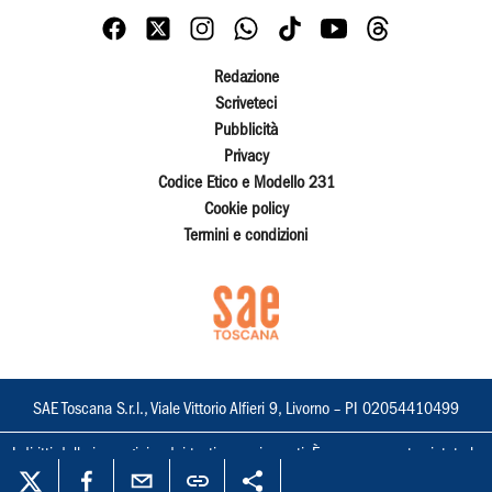
Redazione
Scriveteci
Pubblicità
Privacy
Codice Etico e Modello 231
Cookie policy
Termini e condizioni
SAE Toscana S.r.l., Viale Vittorio Alfieri 9, Livorno – PI 02054410499
I diritti delle immagini e dei testi sono riservati. È espressamente vietata la
loro riproduzione con qualsiasi mezzo e l'adattamento totale o parziale.