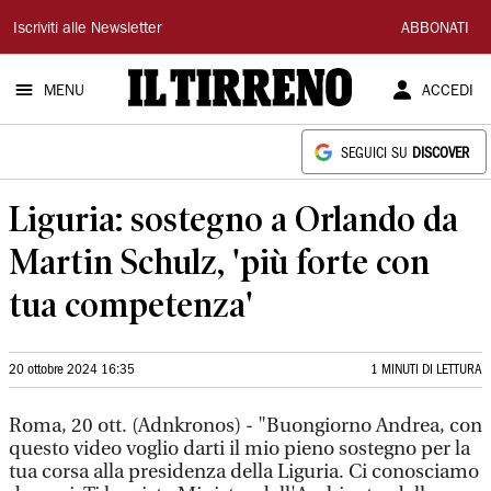
Il
Iscriviti alle Newsletter
ABBONATI
Tirreno
MENU
ACCEDI
SEGUICI SU
DISCOVER
Liguria: sostegno a Orlando da
Martin Schulz, 'più forte con
tua competenza'
20 ottobre 2024 16:35
1 MINUTI DI LETTURA
Roma, 20 ott. (Adnkronos) - "Buongiorno Andrea, con
questo video voglio darti il mio pieno sostegno per la
tua corsa alla presidenza della Liguria. Ci conosciamo