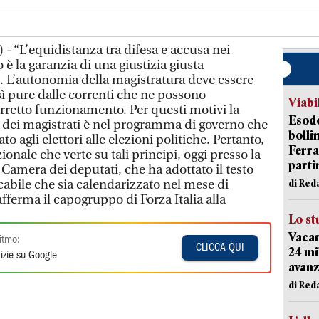
- “L’equidistanza tra difesa e accusa nei
 è la garanzia di una giustizia giusta
ni. L’autonomia della magistratura deve essere
osì pure dalle correnti che ne possono
Viabi
corretto funzionamento. Per questi motivi la
Esodo
e dei magistrati è nel programma di governo che
bolli
to agli elettori alle elezioni politiche. Pertanto,
Ferr
zionale che verte su tali principi, oggi presso la
parti
amera dei deputati, che ha adottato il testo
cabile che sia calendarizzato nel mese di
di Red
fferma il capogruppo di Forza Italia alla
Lo st
Vacan
itmo:
CLICCA QUI
24 mi
izie su Google
avanz
di Red