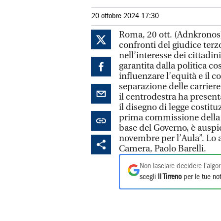
20 ottobre 2024 17:30
Roma, 20 ott. (Adnkronos) 
confronti del giudice terzo
nell’interesse dei cittadi
garantita dalla politica c
influenzare l’equità e il 
separazione delle carrier
il centrodestra ha presenta
il disegno di legge costitu
prima commissione della C
base del Governo, è auspi
novembre per l’Aula”. Lo a
Camera, Paolo Barelli.
Non lasciare decidere l'algor
scegli
Il Tirreno
per le tue not