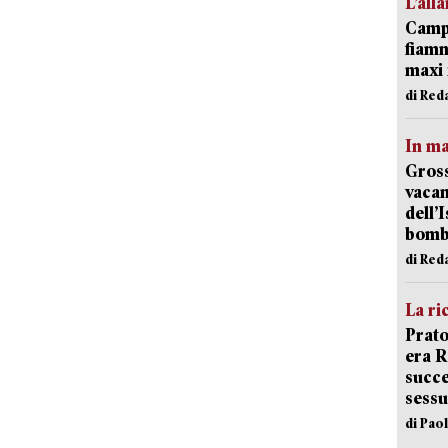
L’all
Campi
fiamm
maxi 
di Red
In ma
Gross
vacan
dell’
bom
di Red
La ri
Prato
era 
succe
sessu
di Pao