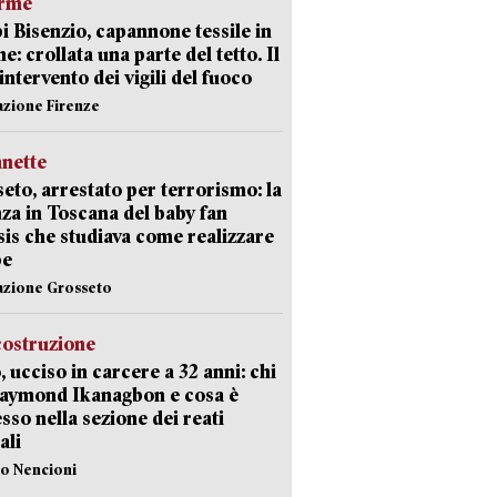
arme
 Bisenzio, capannone tessile in
e: crollata una parte del tetto. Il
intervento dei vigili del fuoco
azione Firenze
nette
eto, arrestato per terrorismo: la
za in Toscana del baby fan
Isis che studiava come realizzare
be
azione Grosseto
costruzione
, ucciso in carcere a 32 anni: chi
Raymond Ikanagbon e cosa è
sso nella sezione dei reati
ali
lo Nencioni