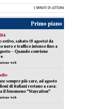
1 MINUTI DI LETTURA
Primo piano
lità
 estivo, sabato (8 agosto) da
no nero e traffico intenso fino a
agosto – Quando conviene
re
azione web
udio
ze sempre più care, ad agosto
lioni di italiani restano a casa:
a il fenomeno "Staycation"
azione web