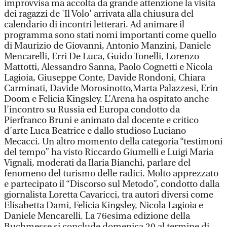
improvvisa ma accolta da grande attenzione la visita
dei ragazzi de 'Il Volo' arrivata alla chiusura del
calendario di incontri letterari. Ad animare il
programma sono stati nomi importanti come quello
di Maurizio de Giovanni, Antonio Manzini, Daniele
Mencarelli, Erri De Luca, Guido Tonelli, Lorenzo
Mattotti, Alessandro Sanna, Paolo Cognetti e Nicola
Lagioia, Giuseppe Conte, Davide Rondoni, Chiara
Carminati, Davide Morosinotto,Marta Palazzesi, Erin
Doom e Felicia Kingsley. L’Arena ha ospitato anche
l’incontro su Russia ed Europa condotto da
Pierfranco Bruni e animato dal docente e critico
d’arte Luca Beatrice e dallo studioso Luciano
Mecacci. Un altro momento della categoria “testimoni
del tempo” ha visto Riccardo Giumelli e Luigi Maria
Vignali, moderati da Ilaria Bianchi, parlare del
fenomeno del turismo delle radici. Molto apprezzato
e partecipato il “Discorso sul Metodo”, condotto dalla
giornalista Loretta Cavaricci, tra autori diversi come
Elisabetta Dami, Felicia Kingsley, Nicola Lagioia e
Daniele Mencarelli. La 76esima edizione della
Buchmesse si conclude domenica 20 al termine di