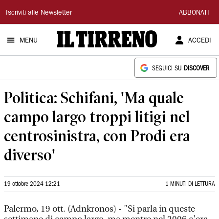
Il
Iscriviti alle Newsletter
ABBONATI
Tirreno
MENU
ACCEDI
SEGUICI SU
DISCOVER
Politica: Schifani, 'Ma quale
campo largo troppi litigi nel
centrosinistra, con Prodi era
diverso'
19 ottobre 2024 12:21
1 MINUTI DI LETTURA
Palermo, 19 ott. (Adnkronos) - "Si parla in queste