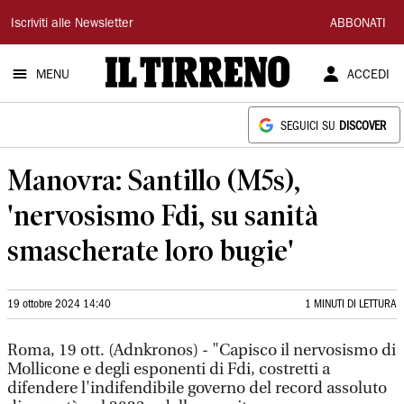
Il
Iscriviti alle Newsletter
ABBONATI
Tirreno
MENU
ACCEDI
SEGUICI SU
DISCOVER
Manovra: Santillo (M5s),
'nervosismo Fdi, su sanità
smascherate loro bugie'
19 ottobre 2024 14:40
1 MINUTI DI LETTURA
Roma, 19 ott. (Adnkronos) - "Capisco il nervosismo di
Mollicone e degli esponenti di Fdi, costretti a
difendere l'indifendibile governo del record assoluto