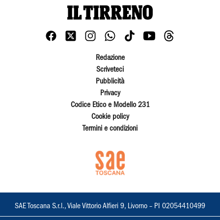
Redazione
Scriveteci
Pubblicità
Privacy
Codice Etico e Modello 231
Cookie policy
Termini e condizioni
SAE Toscana S.r.l., Viale Vittorio Alfieri 9, Livorno – PI 02054410499