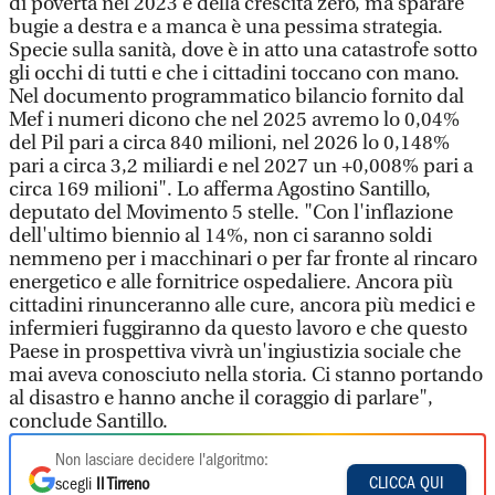
di povertà nel 2023 e della crescita zero, ma sparare
bugie a destra e a manca è una pessima strategia.
Specie sulla sanità, dove è in atto una catastrofe sotto
gli occhi di tutti e che i cittadini toccano con mano.
Nel documento programmatico bilancio fornito dal
Mef i numeri dicono che nel 2025 avremo lo 0,04%
del Pil pari a circa 840 milioni, nel 2026 lo 0,148%
pari a circa 3,2 miliardi e nel 2027 un +0,008% pari a
circa 169 milioni". Lo afferma Agostino Santillo,
deputato del Movimento 5 stelle. "Con l'inflazione
dell'ultimo biennio al 14%, non ci saranno soldi
nemmeno per i macchinari o per far fronte al rincaro
energetico e alle fornitrice ospedaliere. Ancora più
cittadini rinunceranno alle cure, ancora più medici e
infermieri fuggiranno da questo lavoro e che questo
Paese in prospettiva vivrà un'ingiustizia sociale che
mai aveva conosciuto nella storia. Ci stanno portando
al disastro e hanno anche il coraggio di parlare",
conclude Santillo.
Non lasciare decidere l'algoritmo:
CLICCA QUI
scegli
Il Tirreno