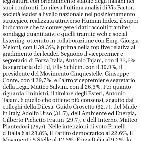
legislatura con orientamento stabile degli italiani nei
suoi confronti. Lo rileva l’ultima analisi di Vis Factor,
società leader a livello nazionale nel posizionamento
strategico, realizzata attraverso Human Index, il super
indicatore che fa convergere i dati raccolti tramite i
sondaggi quantitativi e quelli tramite web e social
listening, ottenuto in collaborazione con Emg. Giorgia
Meloni, con il 39,3%, è prima nella top five relativa al
gradimento dei leader. Seguono il vicepremier e
segretario di Forza Italia, Antonio Tajani, con il 33,6%,
la segretaria del Pd, Elly Schlein, con il 30,9%, il
presidente del Movimento Cinquestelle, Giuseppe
Conte, con il 29,7%, e l'altro vicepremier e segretario
della Lega, Matteo Salvini, con il 26,5%. Per quanto
riguarda i ministri, il titolare degli Esteri, Antonio
Tajani, è quello che ottiene più consensi, seguito dai
colleghi della Difesa, Guido Crosetto (32,7), del Made
in Italy, Adolfo Urso (31,7), dell'Ambiente ed Energia,
Gilberto Pichetto Frattin (29,7), e dell'Interno, Matteo
Piantedosi (29,6). Nelle intenzioni di voto Fratelli
d’Italia è al 28,8%, il Partito democratico al 22,6%, il
Movimento 5 Stelle al 12,3%, Forza Italia al 9,2%, la