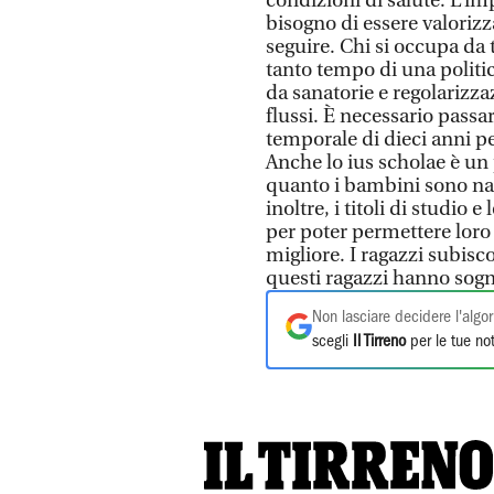
condizioni di salute. L’im
bisogno di essere valorizz
seguire. Chi si occupa da
tanto tempo di una politica
da sanatorie e regolarizza
flussi. È necessario passa
temporale di dieci anni pe
Anche lo ius scholae è u
quanto i bambini sono nati
inoltre, i titoli di studio e
per poter permettere loro 
migliore. I ragazzi subisc
questi ragazzi hanno sogni
Non lasciare decidere l'algor
scegli
Il Tirreno
per le tue not