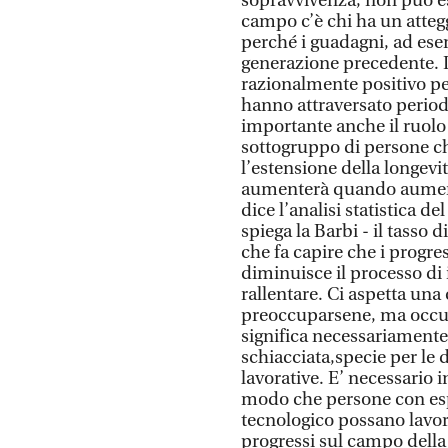
sopravvivenza, non può es
campo c’è chi ha un atteg
perché i guadagni, ad esemp
generazione precedente. 
razionalmente positivo per
hanno attraversato periodi
importante anche il ruolo
sottogruppo di persone che
l’estensione della longevit
aumenterà quando aumenter
dice l’analisi statistica de
spiega la Barbi - il tasso 
che fa capire che i progr
diminuisce il processo d
rallentare. Ci aspetta una
preoccuparsene, ma occup
significa necessariamente 
schiacciata,specie per le d
lavorative. E’ necessario i
modo che persone con esp
tecnologico possano lavor
progressi sul campo della