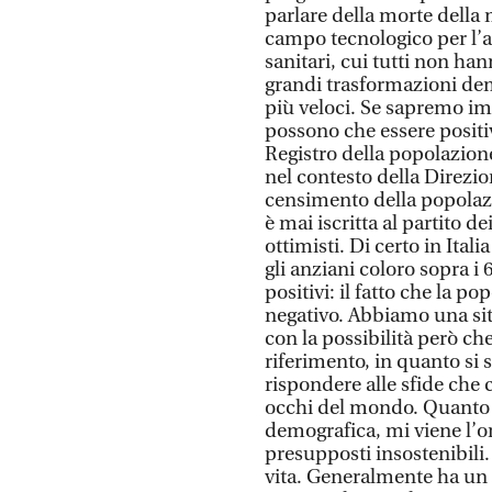
parlare della morte della 
campo tecnologico per l’as
sanitari, cui tutti non h
grandi trasformazioni de
più veloci. Se sapremo im
possono che essere positiv
Registro della popolazione
nel contesto della Direzio
censimento della popolazio
è mai iscritta al partito d
ottimisti. Di certo in Ital
gli anziani coloro sopra i
positivi: il fatto che la
negativo. Abbiamo una sit
con la possibilità però ch
riferimento, in quanto si 
rispondere alle sfide che 
occhi del mondo. Quanto 
demografica, mi viene l’or
presupposti insostenibili.
vita. Generalmente ha un e