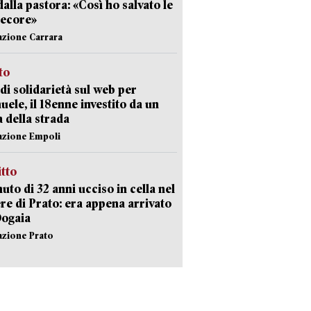
dalla pastora: «Così ho salvato le
pecore»
azione Carrara
sto
di solidarietà sul web per
ele, il 18enne investito da un
a della strada
azione Empoli
itto
uto di 32 anni ucciso in cella nel
re di Prato: era appena arrivato
Dogaia
azione Prato