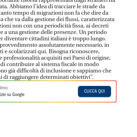
portante risorsa rappresentata dagli stranieri ha
ata. Abbiamo l’idea di tracciare le strade da
 tanto tempo di migrazioni non fa che dire da
 che va dalla gestione dei flussi, caratterizzata
zioni non con una periodicità fissa, ai decreti
re a una gestione delle presenze. Un periodo
r diventare cittadini italiani è troppo lungo.
n provvedimento assolutamente necessario, in
 e scolarizzati qui. Bisogna riconoscere,
 le professionalità acquisiti nei Paesi di origine,
di contribuire al sistema fiscale in modo
ono già difficoltà di inclusione e sappiamo che
 di raggiungere determinati obiettivi”.
itmo:
CLICCA QUI
izie su Google