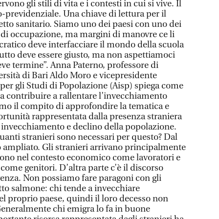
no gli stili di vita e i contesti in cui si vive. Il
o-previdenziale. Una chiave di lettura per il
petto sanitario. Siamo uno dei paesi con uno dei
à e di occupazione, ma margini di manovre ce li
atico deve interfacciare il mondo della scuola
tutto deve essere giusto, ma non aspettiamoci
ve termine”. Anna Paterno, professore di
rsità di Bari Aldo Moro e vicepresidente
 per gli Studi di Popolazione (Aisp) spiega come
a contribuire a rallentare l’invecchiamento
mo il compito di approfondire la tematica e
rtunità rappresentata dalla presenza straniera
re invecchiamento e declino della popolazione.
anti stranieri sono necessari per questo? Dal
to ampliato. Gli stranieri arrivano principalmente
gono nel contesto economico come lavoratori e
ome genitori. D’altra parte c’è il discorso
ivenza. Non possiamo fare paragoni con gli
fetto salmone: chi tende a invecchiare
el proprio paese, quindi il loro decesso non
. Generalmente chi emigra lo fa in buone