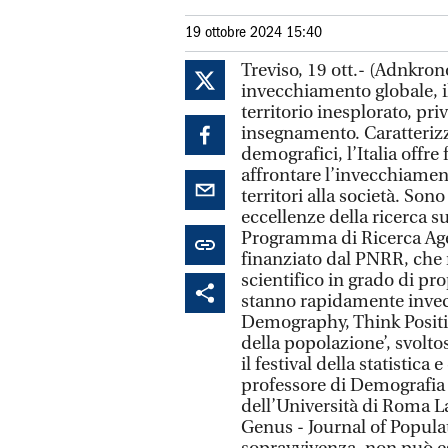
19 ottobre 2024 15:40
Treviso, 19 ott.- (Adnkrono
invecchiamento globale, il
territorio inesplorato, pri
insegnamento. Caratterizzat
demografici, l’Italia offr
affrontare l’invecchiamento 
territori alla società. Son
eccellenze della ricerca s
Programma di Ricerca Age-
finanziato dal PNRR, che 
scientifico in grado di pr
stanno rapidamente invecc
Demography, Think Positiv
della popolazione’, svoltos
il festival della statistica
professore di Demografia 
dell’Università di Roma La 
Genus - Journal of Populat