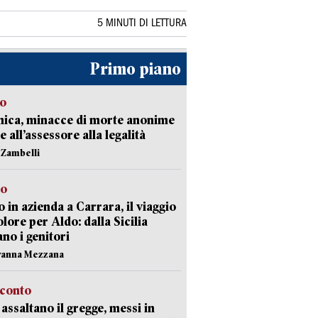
5 MINUTI DI LETTURA
Primo piano
so
nica, minacce di morte anonime
e all’assessore alla legalità
n Zambelli
to
 in azienda a Carrara, il viaggio
olore per Aldo: dalla Sicilia
ano i genitori
vanna Mezzana
cconto
i assaltano il gregge, messi in