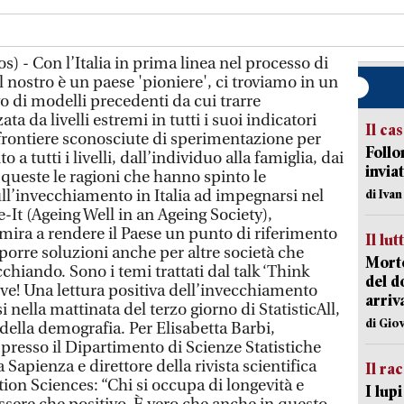
s) - Con l’Italia in prima linea nel processo di
 nostro è un paese 'pioniere', ci troviamo in un
vo di modelli precedenti da cui trarre
a da livelli estremi in tutti i suoi indicatori
Il ca
e frontiere sconosciute di sperimentazione per
Follo
a tutti i livelli, dall’individuo alla famiglia, dai
inviat
o queste le ragioni che hanno spinto le
ull’invecchiamento in Italia ad impegnarsi nel
di Iva
It (Ageing Well in an Ageing Society),
mira a rendere il Paese un punto di riferimento
Il lut
oporre soluzioni anche per altre società che
Morto
hiando. Sono i temi trattati dal talk ‘Think
del d
e! Una lettura positiva dell’invecchiamento
arriv
i nella mattinata del terzo giorno di StatisticAll,
di Gio
 e della demografia. Per Elisabetta Barbi,
presso il Dipartimento di Scienze Statistiche
Sapienza e direttore della rivista scientifica
Il ra
ion Sciences: “Chi si occupa di longevità e
I lup