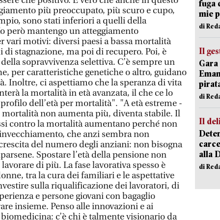
sere che positivo. È vero che anche in questo
fuga 
giamento più preoccupato, più scuro e cupo,
mie 
io, sono stati inferiori a quelli della
di Red
Io però mantengo un atteggiamento
 vari motivi: diversi paesi a bassa mortalità
Il ge
 di stagnazione, ma poi di recupero. Poi, è
 della sopravvivenza selettiva. C’è sempre un
Gara 
, per caratteristiche genetiche o altro, guidano
Emanu
à. Inoltre, ci aspettiamo che la speranza di vita
pirat
à la mortalità in età avanzata, il che ce lo
di Red
l profilo dell’età per mortalità". "A età estreme -
di mortalità non aumenta più, diventa stabile. Il
Il del
essi contro la mortalità aumentano perché non
Deten
i invecchiamento, che anzi sembra non
carce
 crescita del numero degli anziani: non bisogna
alla 
arsene. Spostare l’età della pensione non
lavorare di più. La fase lavorativa spesso è
di Red
onne, tra la cura dei familiari e le aspettative
nvestire sulla riqualificazione dei lavoratori, di
erienza e persone giovani con bagaglio
are insieme. Penso alle innovazioni e ai
 biomedicina: c’è chi è talmente visionario da