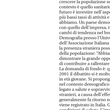
crescere la popolazione servo
contesto è quello sanitari
futuro è investire nell’as
più bassi tassi di attivit
abbiamo. Un paese democr
con quello dell’impresa, 
cambi di tendenza nel bre
Demografia presso l’Unive
dell’Associazione Italiana
la presenza straniera poss
della popolazione: “Abbia
dimostrare la grande oppo
di contribuire a rallenta
La domanda di fondo è: qu
2001 il dibattito si è mol
in età giovane. Si propon
nel contesto demografico c
legato a salute e sopravv
stranieri, a causa dell’ef
generalmente fa ritorno n
viene registrato in Italia