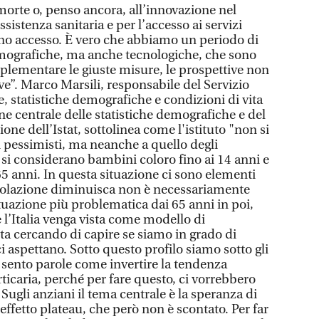
morte o, penso ancora, all’innovazione nel
sistenza sanitaria e per l’accesso ai servizi
anno accesso. È vero che abbiamo un periodo di
mografiche, ma anche tecnologiche, che sono
plementare le giuste misure, le prospettive non
e”. Marco Marsili, responsabile del Servizio
, statistiche demografiche e condizioni di vita
ne centrale delle statistiche demografiche e del
ne dell’Istat, sottolinea come l'istituto "non si
ei pessimisti, ma neanche a quello degli
ia si considerano bambini coloro fino ai 14 anni e
 65 anni. In questa situazione ci sono elementi
 popolazione diminuisca non è necessariamente
uazione più problematica dai 65 anni in poi,
e l’Italia venga vista come modello di
sta cercando di capire se siamo in grado di
ci aspettano. Sotto questo profilo siamo sotto gli
sento parole come invertire la tendenza
ticaria, perché per fare questo, ci vorrebbero
 Sugli anziani il tema centrale è la speranza di
ffetto plateau, che però non è scontato. Per far