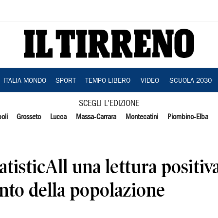
ITALIA MONDO
SPORT
TEMPO LIBERO
VIDEO
SCUOLA 2030
SCEGLI L'EDIZIONE
oli
Grosseto
Lucca
Massa-Carrara
Montecatini
Piombino-Elba
tisticAll una lettura positiv
nto della popolazione