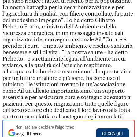
più sano riduce i fattori di rischio per la popolazione.
La nostra battaglia per la decarbonizzazione e per
l'agricoltura di qualità, con filiere controllate, fa parte
del medesimo impegno". Lo ha detto Gilberto
Pichetto Fratin, ministro dell'Ambiente e della
Sicurezza energetica, in un messaggio inviato agli
organizzatori del convegno nazionale Ail "Curare è
prendersi cura - Impatto ambiente e rischio sanitario,
benessere e stili di vita'. "La nostra salute - ha detto
Pichetto - è strettamente legata all'ambiente in cui
viviamo, alla qualità dell'aria che respiriamo,
all'acqua e al cibo che consumiamo". In questa sfida
per un futuro migliore e più sano, ha concluso il
ministro, "le istituzioni trovano in un'associazione
come Ail un alleato importantissimo, un supporto
essenziale per assicurare cura e sostegno adeguato ai
pazienti. Per questo, ringraziamo tutte quelle figure
del terzo settore che dedicano il loro lavoro alla lotta
contro una malattia e al sostegno degli ammalati".
Non lasciare decidere l'algoritmo:
CLICCA QUI
scegli
Il Tirreno