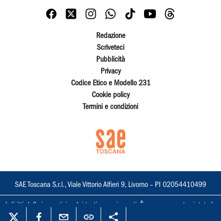
Redazione
Scriveteci
Pubblicità
Privacy
Codice Etico e Modello 231
Cookie policy
Termini e condizioni
SAE Toscana S.r.l., Viale Vittorio Alfieri 9, Livorno – PI 02054410499
I diritti delle immagini e dei testi sono riservati. È espressamente vietata la
loro riproduzione con qualsiasi mezzo e l'adattamento totale o parziale.