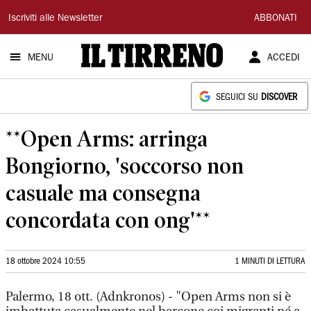
Il
Iscriviti alle Newsletter
ABBONATI
Tirreno
MENU
ACCEDI
SEGUICI SU
DISCOVER
**Open Arms: arringa
Bongiorno, 'soccorso non
casuale ma consegna
concordata con ong'**
18 ottobre 2024 10:55
1 MINUTI DI LETTURA
Palermo, 18 ott. (Adnkronos) - "Open Arms non si è