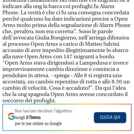
imbattuta casualmente nel barcone coi migranti né a
indicare alla ong la barca coi profughi fu Alarm
Phone. La verità è che ci fu una consegna concordata
perché qualcuno ha dato indicazioni precise a Open
Arms molto prima della segnalazione di Alarm Phone
che, peraltro, non era corretta". Sono le parole
dell'avvocata Giulia Bongiorno, nell'arringa difensiva
al processo Open Arms a carico di Matteo Salvini
accusato di aver impedito illegittimamente lo sbarco
alla nave Open Arms con 147 migranti a bordo.
"Open Arms stava dirigendosi a Lampedusa e invece
improvvisamente cambia direzione e comincia a
pendolare in attesa. - spiega - Alle 8 si registra una
accostata, un cambio repentino di rotta e alle 8.30 un
cambio di velocità. Cosa è accaduto?". Da qui l'idea
che la ong spagnola Open Arms avesse concordato il
soccorso dei profughi.
Non lasciare decidere l'algoritmo:
CLICCA QUI
scegli
Il Tirreno
per le tue notizie su Google