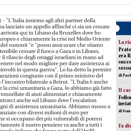
 "L'Italia insieme agli altri partner della
a lanciato un appello affinché ci sia un cessate
o arrivata qui in Libano da Bruxelles dove ho
europeo e chiaramente la crisi nel Medio Oriente
La ri
ri" del summit "e "posso assicurare che stiamo
Prato
tenibile cessate il fuoco a Gaza e in Libano,
era 
il rilascio degli ostaggi israeliani in mano ad
succe
tenere nel modo migliore per dare assistenza ai
sessu
coinvolti in questa guerra". Lo ha detto la premier
iarazioni congiunte con il primo ministro del
di Pao
l'incontro bilaterale a Beirut. "L'Italia è anche
e la crisi umanitaria a Gaza, lo abbiamo già fatto
Il ca
onnellate di aiuti alimentari e chiaramente
Follo
rarci anche sul Libano dove l'escalation
inviat
sogni di assistenza umanitaria. Abbiamo messo a
di Iva
nanziate con diversi milioni di euro per
e si occupano dei più vulnerabili di potersi
iamente il nostro pensiero va anche a tutti i
Fa di