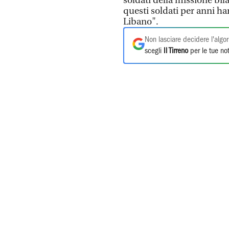
soldati della missione bila
questi soldati per anni han
Libano".
Non lasciare decidere l'algor
scegli
Il Tirreno
per le tue not