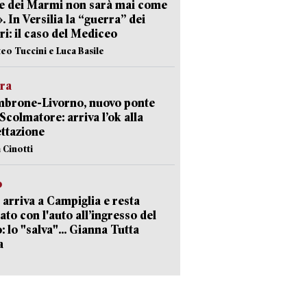
e dei Marmi non sarà mai come
». In Versilia la “guerra” dei
i: il caso del Mediceo
teo Tuccini e Luca Basile
era
mbrone-Livorno, nuovo ponte
 Scolmatore: arriva l’ok alla
ttazione
 Cinotti
o
 arriva a Campiglia e resta
ato con l'auto all’ingresso del
: lo "salva"... Gianna Tutta
a