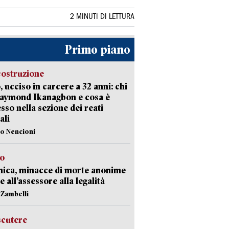
2 MINUTI DI LETTURA
Primo piano
costruzione
, ucciso in carcere a 32 anni: chi
Raymond Ikanagbon e cosa è
sso nella sezione dei reati
ali
lo Nencioni
so
nica, minacce di morte anonime
e all’assessore alla legalità
n Zambelli
scutere