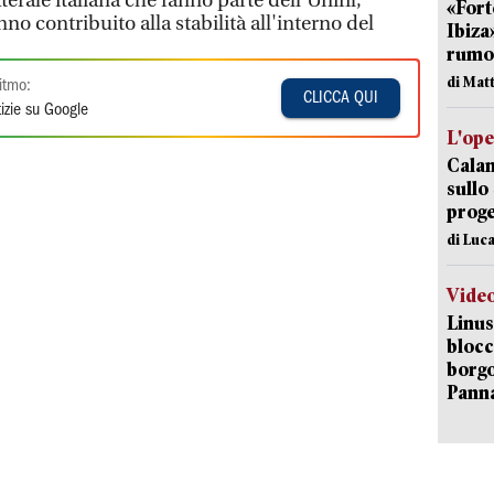
terale italiana che fanno parte dell'Unifil,
«Fort
no contribuito alla stabilità all'interno del
Ibiza
rumor
di Mat
itmo:
CLICCA QUI
izie su Google
L'op
Cala
sullo
proge
di Luca
Vide
Linus
blocc
borgo
Pann