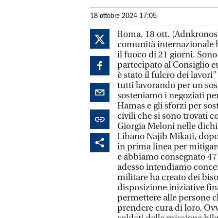
18 ottobre 2024 17:05
Roma, 18 ott. (Adnkronos) -
comunità internazionale h
il fuoco di 21 giorni. Son
partecipato al Consiglio 
è stato il fulcro dei lavo
tutti lavorando per un sos
sosteniamo i negoziati per 
Hamas e gli sforzi per sos
civili che si sono trovati 
Giorgia Meloni nelle dich
Libano Najib Mikati, dopo 
in prima linea per mitigar
e abbiamo consegnato 47 t
adesso intendiamo concent
militare ha creato dei bi
disposizione iniziative fi
permettere alle persone ch
prendere cura di loro. Ovv