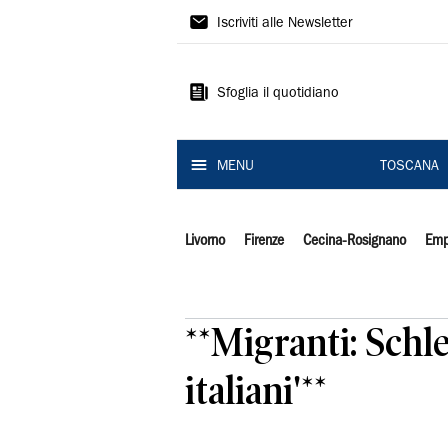
Il
Iscriviti alle Newsletter
Tirreno
Sfoglia il quotidiano
MENU
TOSCANA
Livorno
Firenze
Cecina-Rosignano
Emp
**Migranti: Schle
italiani'**