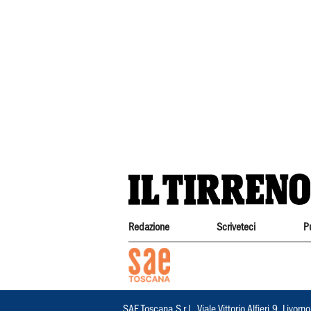
Redazione
Scriveteci
P
SAE Toscana S.r.l., Viale Vittorio Alfieri 9, Li