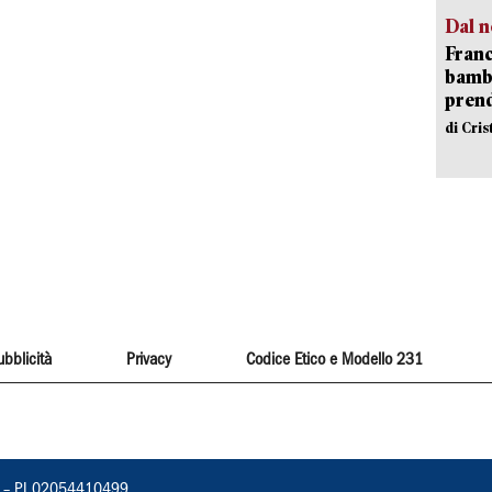
Dal n
Franc
bambi
pren
di Cri
ubblicità
Privacy
Codice Etico e Modello 231
vorno – PI 02054410499