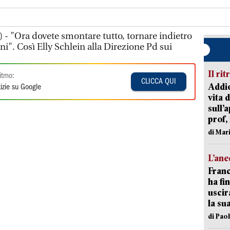
 - "Ora dovete smontare tutto, tornare indietro
ani". Così Elly Schlein alla Direzione Pd sui
Il rit
itmo:
CLICCA QUI
Addio
izie su Google
vita 
sull’
prof,
di Mar
L’an
Franc
ha fin
uscir
la su
di Pao