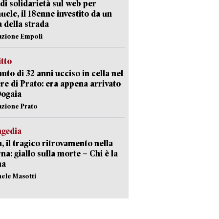
di solidarietà sul web per
ele, il 18enne investito da un
a della strada
azione Empoli
itto
uto di 32 anni ucciso in cella nel
re di Prato: era appena arrivato
Dogaia
azione Prato
agedia
, il tragico ritrovamento nella
rna: giallo sulla morte – Chi è la
ma
hele Masotti