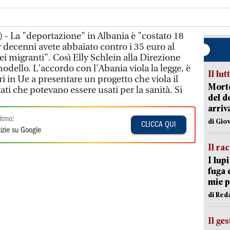
 - La "deportazione" in Albania è "costato 18
 decenni avete abbaiato contro i 35 euro al
ei migranti". Così Elly Schlein alla Direzione
odello. L'accordo con l'Abania viola la legge, è
Il lut
eri in Ue a presentare un progetto che viola il
Morto
tati che potevano essere usati per la sanità. Si
del d
arriv
itmo:
di Gio
CLICCA QUI
izie su Google
Il ra
I lup
fuga 
mie 
di Red
Il ge