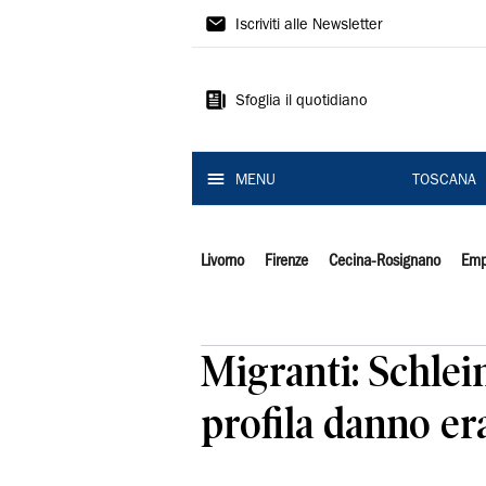
Il
Iscriviti alle Newsletter
Tirreno
Sfoglia il quotidiano
MENU
TOSCANA
Livorno
Firenze
Cecina-Rosignano
Emp
Migranti: Schlein
profila danno era