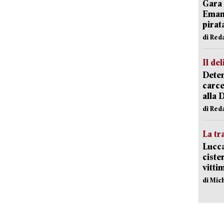
Gara 
Emanu
pirat
di Red
Il del
Deten
carce
alla 
di Red
La tr
Lucca
ciste
vitti
di Mic