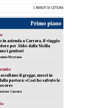
1 MINUTI DI LETTURA
Primo piano
to
 in azienda a Carrara, il viaggio
olore per Aldo: dalla Sicilia
ano i genitori
vanna Mezzana
cconto
i assaltano il gregge, messi in
dalla pastora: «Così ho salvato le
pecore»
azione Carrara
sto