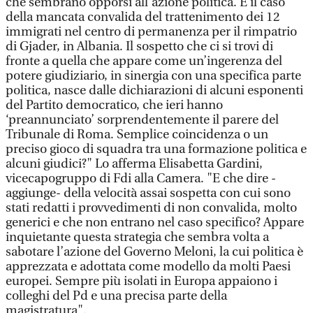
che sembrano opporsi all’azione politica. È il caso
della mancata convalida del trattenimento dei 12
immigrati nel centro di permanenza per il rimpatrio
di Gjader, in Albania. Il sospetto che ci si trovi di
fronte a quella che appare come un’ingerenza del
potere giudiziario, in sinergia con una specifica parte
politica, nasce dalle dichiarazioni di alcuni esponenti
del Partito democratico, che ieri hanno
‘preannunciato’ sorprendentemente il parere del
Tribunale di Roma. Semplice coincidenza o un
preciso gioco di squadra tra una formazione politica e
alcuni giudici?" Lo afferma Elisabetta Gardini,
vicecapogruppo di Fdi alla Camera. "E che dire -
aggiunge- della velocità assai sospetta con cui sono
stati redatti i provvedimenti di non convalida, molto
generici e che non entrano nel caso specifico? Appare
inquietante questa strategia che sembra volta a
sabotare l’azione del Governo Meloni, la cui politica è
apprezzata e adottata come modello da molti Paesi
europei. Sempre più isolati in Europa appaiono i
colleghi del Pd e una precisa parte della
magistratura".