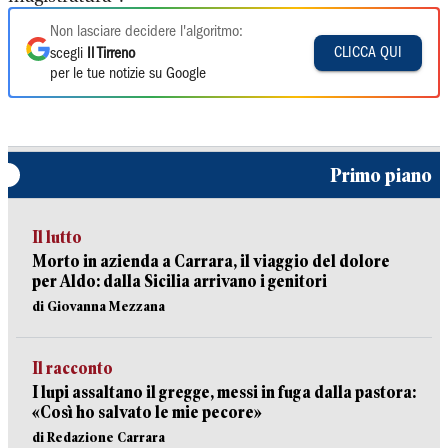
Non lasciare decidere l'algoritmo:
CLICCA QUI
scegli
Il Tirreno
per le tue notizie su Google
Primo piano
Il lutto
Morto in azienda a Carrara, il viaggio del dolore
per Aldo: dalla Sicilia arrivano i genitori
di Giovanna Mezzana
Il racconto
I lupi assaltano il gregge, messi in fuga dalla pastora:
«Così ho salvato le mie pecore»
di Redazione Carrara