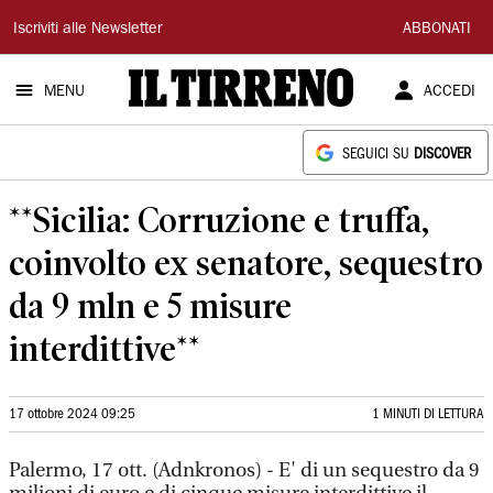
Il
Iscriviti alle Newsletter
ABBONATI
Tirreno
MENU
ACCEDI
SEGUICI SU
DISCOVER
**Sicilia: Corruzione e truffa,
coinvolto ex senatore, sequestro
da 9 mln e 5 misure
interdittive**
17 ottobre 2024 09:25
1 MINUTI DI LETTURA
Palermo, 17 ott. (Adnkronos) - E' di un sequestro da 9