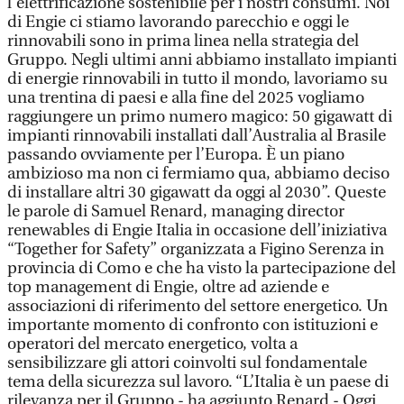
l'elettrificazione sostenibile per i nostri consumi. Noi
di Engie ci stiamo lavorando parecchio e oggi le
rinnovabili sono in prima linea nella strategia del
Gruppo. Negli ultimi anni abbiamo installato impianti
di energie rinnovabili in tutto il mondo, lavoriamo su
una trentina di paesi e alla fine del 2025 vogliamo
raggiungere un primo numero magico: 50 gigawatt di
impianti rinnovabili installati dall’Australia al Brasile
passando ovviamente per l’Europa. È un piano
ambizioso ma non ci fermiamo qua, abbiamo deciso
di installare altri 30 gigawatt da oggi al 2030”. Queste
le parole di Samuel Renard, managing director
renewables di Engie Italia in occasione dell’iniziativa
“Together for Safety” organizzata a Figino Serenza in
provincia di Como e che ha visto la partecipazione del
top management di Engie, oltre ad aziende e
associazioni di riferimento del settore energetico. Un
importante momento di confronto con istituzioni e
operatori del mercato energetico, volta a
sensibilizzare gli attori coinvolti sul fondamentale
tema della sicurezza sul lavoro. “L’Italia è un paese di
rilevanza per il Gruppo - ha aggiunto Renard - Oggi