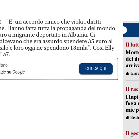
- "E' un accordo cinico che viola i diritti
ne. Hanno fatta tutta la propaganda del mondo
euro a migrante deportato in Albania. Ci
icevano che era assurdo spendere 35 euro al
Il lut
asilo e loro oggi ne spendono 18mila". Così Elly
Morto
 La7.
del d
arriv
itmo:
CLICCA QUI
izie su Google
di Gio
Il ra
I lup
fuga 
mie 
di Red
Il ge