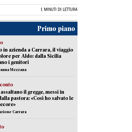
1 MINUTI DI LETTURA
Primo piano
to
 in azienda a Carrara, il viaggio
olore per Aldo: dalla Sicilia
ano i genitori
vanna Mezzana
cconto
i assaltano il gregge, messi in
dalla pastora: «Così ho salvato le
pecore»
azione Carrara
sto