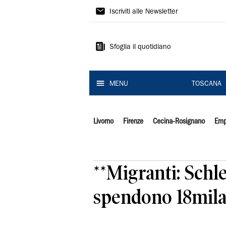
Il
Iscriviti alle Newsletter
Tirreno
Sfoglia il quotidiano
MENU
TOSCANA
Livorno
Firenze
Cecina-Rosignano
Emp
**Migranti: Schle
spendono 18mila