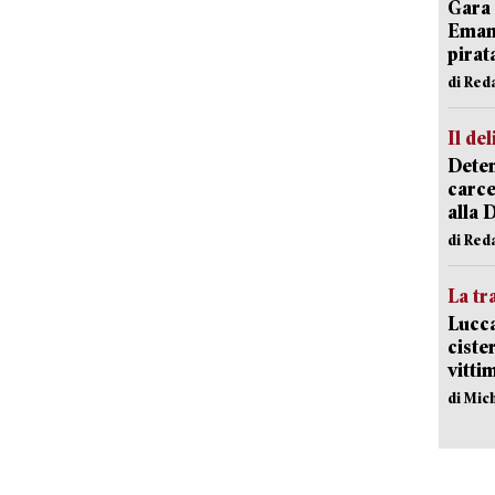
Gara 
Emanu
pirat
di Red
Il del
Deten
carce
alla 
di Red
La tr
Lucca
ciste
vitti
di Mic