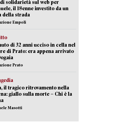
di solidarietà sul web per
ele, il 18enne investito da un
a della strada
azione Empoli
itto
uto di 32 anni ucciso in cella nel
re di Prato: era appena arrivato
Dogaia
azione Prato
agedia
, il tragico ritrovamento nella
rna: giallo sulla morte – Chi è la
ma
hele Masotti